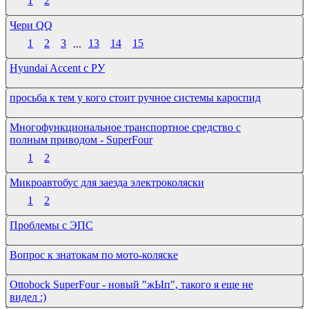
1
2
Чери QQ
1
2
3
...
13
14
15
Hyundai Accent с РУ
просьба к тем у кого стоит ручное системы кароспид
Многофункциональное транспортное средство с
полным приводом - SuperFour
1
2
Микроавтобус для заезда электроколяски
1
2
Проблемы с ЭПС
Вопрос к знатокам по мото-коляске
Ottobock SuperFour - новый "жЫп", такого я еще не
видел :)