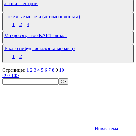
авто из венгрии
Полезные мелочи (автомобилистам)
1
2
3
Микровэн, чтоб КАР4 влезал.
У каго нибудь остался запарожец?
1
2
Страницы:
1
2
3
4
5
6
7
8
9
10
<
9 / 10
>
>>
Новая тема