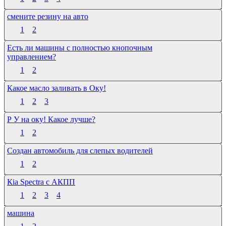
смените резину на авто
1
2
Есть ли машины с полностью кнопочным
управлением?
1
2
Какое масло заливать в Оку!
1
2
3
Р У на оку! Какое лучше?
1
2
Создан автомобиль для слепых водителей
1
2
Кia Spectra с АКПП
1
2
3
4
машина