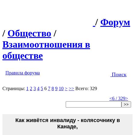
/
Форум
/
Общество
/
Взаимоотношения в
обществе
Правила форума
Поиск
Страницы:
1
2
3
4
5
6
7
8
9
10
>
>>
Всего: 329
<
6 / 329
>
>>
Как живётся инвалиду - колясочнику в
Канаде,