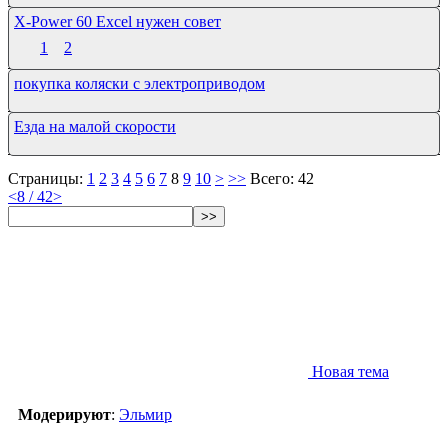
X-Power 60 Excel нужен совет
1
2
покупка коляски с электроприводом
Езда на малой скорости
Страницы:
1
2
3
4
5
6
7
8
9
10
>
>>
Всего: 42
<
8 / 42
>
>>
Новая тема
Модерируют
:
Эльмир