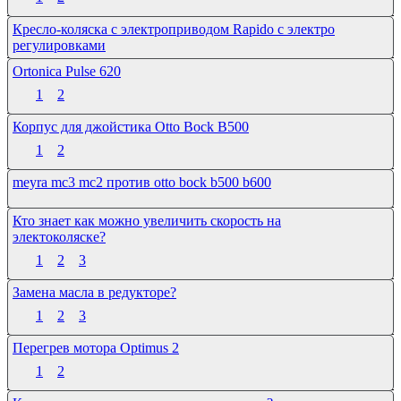
Кресло-коляска с электроприводом Rapido с электро
регулировками
Ortonica Pulse 620
1
2
Корпус для джойстика Otto Bock B500
1
2
meyra mc3 mc2 против otto bock b500 b600
Кто знает как можно увеличить скорость на
электоколяске?
1
2
3
Замена масла в редукторе?
1
2
3
Перегрев мотора Optimus 2
1
2