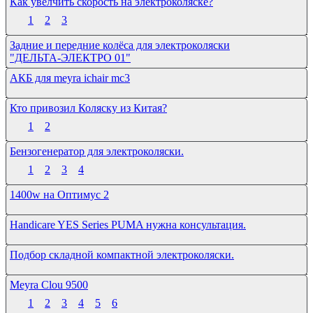
Как увелчить скорость на электроколяске?
1
2
3
Задние и передние колёса для электроколяски
"ДЕЛЬТА-ЭЛЕКТРО 01"
АКБ для meyra ichair mc3
Кто привозил Коляску из Китая?
1
2
Бензогенератор для электроколяски.
1
2
3
4
1400w на Оптимус 2
Handicare YES Series PUMA нужна консультация.
Подбор складной компактной электроколяски.
Meyra Clou 9500
1
2
3
4
5
6