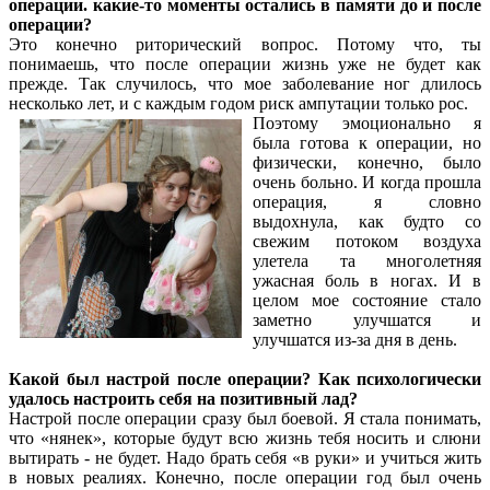
операции. какие-то моменты остались в памяти до и после
операции?
Это конечно риторический вопрос. Потому что, ты
понимаешь, что после операции жизнь уже не будет как
прежде. Так случилось, что мое заболевание ног длилось
несколько лет, и с каждым годом риск ампутации только рос.
Поэтому эмоционально я
была готова к операции, но
физически, конечно, было
очень больно. И когда прошла
операция, я словно
выдохнула, как будто со
свежим потоком воздуха
улетела та многолетняя
ужасная боль в ногах. И в
целом мое состояние стало
заметно улучшатся и
улучшатся из-за дня в день.
Какой был настрой после операции? Как психологически
удалось настроить себя на позитивный лад?
Настрой после операции сразу был боевой. Я стала понимать,
что «нянек», которые будут всю жизнь тебя носить и слюни
вытирать - не будет. Надо брать себя «в руки» и учиться жить
в новых реалиях. Конечно, после операции год был очень