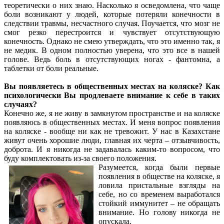
теоретически о них знаю. Насколько я осведомлена, что чаще
боли возникают у людей, которые потеряли конечности в
следствии травмы, несчастного случая. Поучается, что мозг не
смог резко перестроится и чувствует отсутствующую
конечность. Однако не смею утверждать, что это именно так, я
не медик. В одном полностью уверена, что это все в нашей
голове. Ведь боль в отсутствующих ногах - фантомна, а
таблетки от боли реальные.
Вы появляетесь в общественных местах на коляске? Как
психологически Вы продлеваете внимание к себе в таких
случаях?
Конечно же, я не живу в замкнутом пространстве и на коляске
появляюсь в общественных местах. И меня вопрос появления
на коляске - вообще ни как не тревожит. У нас в Казахстане
живут очень хорошие люди, главная их черта – отзывчивость,
доброта. И я никогда не задавалась каким-то вопросом, что
буду комплектовать из-за своего положения.
Разумеется, когда были первые
появления в обществе на коляске, я
ловила пристальные взгляды на
себе, но со временем выработался
стойкий иммунитет – не обращать
внимание. Но голову никогда не
опускала.