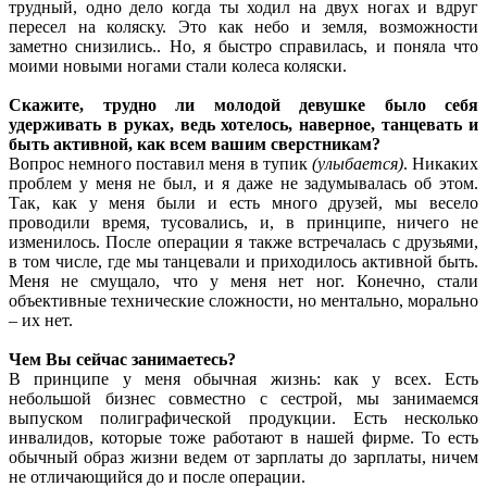
трудный, одно дело когда ты ходил на двух ногах и вдруг
пересел на коляску. Это как небо и земля, возможности
заметно снизились.. Но, я быстро справилась, и поняла что
моими новыми ногами стали колеса коляски.
Скажите, трудно ли молодой девушке было себя
удерживать в руках, ведь хотелось, наверное, танцевать и
быть активной, как всем вашим сверстникам?
Вопрос немного поставил меня в тупик
(улыбается)
. Никаких
проблем у меня не был, и я даже не задумывалась об этом.
Так, как у меня были и есть много друзей, мы весело
проводили время, тусовались, и, в принципе, ничего не
изменилось. После операции я также встречалась с друзьями,
в том числе, где мы танцевали и приходилось активной быть.
Меня не смущало, что у меня нет ног. Конечно, стали
объективные технические сложности, но ментально, морально
– их нет.
Чем Вы сейчас занимаетесь?
В принципе у меня обычная жизнь: как у всех. Есть
небольшой бизнес совместно с сестрой, мы занимаемся
выпуском полиграфической продукции. Есть несколько
инвалидов, которые тоже работают в нашей фирме. То есть
обычный образ жизни ведем от зарплаты до зарплаты, ничем
не отличающийся до и после операции.