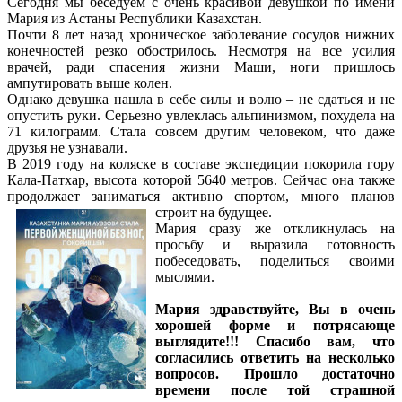
Сегодня мы беседуем с очень красивой девушкой по имени
Мария из Астаны Республики Казахстан.
Почти 8 лет назад хроническое заболевание сосудов нижних
конечностей резко обострилось. Несмотря на все усилия
врачей, ради спасения жизни Маши, ноги пришлось
ампутировать выше колен.
Однако девушка нашла в себе силы и волю – не сдаться и не
опустить руки. Серьезно увлеклась альпинизмом, похудела на
71 килограмм. Стала совсем другим человеком, что даже
друзья не узнавали.
В 2019 году на коляске в составе экспедиции покорила гору
Кала-Патхар, высота которой 5640 метров. Сейчас она также
продолжает заниматься активно спортом, много планов
строит на будущее.
Мария сразу же откликнулась на
просьбу и выразила готовность
побеседовать, поделиться своими
мыслями.
Мария здравствуйте, Вы в очень
хорошей форме и потрясающе
выглядите!!! Спасибо вам, что
согласились ответить на несколько
вопросов. Прошло достаточно
времени после той страшной