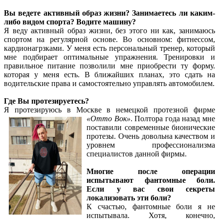
Вы ведете активный образ жизни? Занимаетесь ли каким-
либо видом спорта? Водите машину?
Я веду активный образ жизни, без этого ни как, занимаюсь
спортом на регулярной основе. Во основном: фитнессом,
кардионагрзками. У меня есть персональный тренер, который
мне подбирает оптимальные упражнения. Тренировки и
правильное питание позволили мне приобрести ту форму.
которая у меня есть. В ближайших планах, это сдать на
водительские права и самостоятельно управлять автомобилем.
Где Вы протезируетесь?
Я протезируюсь в Москве в немецкой протезной фирме
«Отто Вок»
.
Полтора года назад мне
поставили современные бионические
протезы. Очень довольна качеством и
уровнем профессионализма
специалистов данной фирмы.
Многие после операции
испытывают фантомные боли.
Если у вас свои секреты
локализовать эти боли?
К счастью, фантомные боли я не
испытывала. Хотя, конечно,