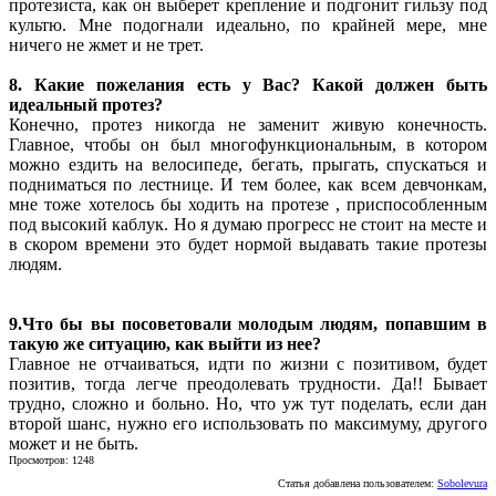
протезиста, как он выберет крепление и подгонит гильзу под
культю. Мне подогнали идеально, по крайней мере, мне
ничего не жмет и не трет.
8. Какие пожелания есть у Вас? Какой должен быть
идеальный протез?
Конечно, протез никогда не заменит живую конечность.
Главное, чтобы он был многофункциональным, в котором
можно ездить на велосипеде, бегать, прыгать, спускаться и
подниматься по лестнице. И тем более, как всем девчонкам,
мне тоже хотелось бы ходить на протезе , приспособленным
под высокий каблук. Но я думаю прогресс не стоит на месте и
в скором времени это будет нормой выдавать такие протезы
людям.
9.Что бы вы посоветовали молодым людям, попавшим в
такую же ситуацию, как выйти из нее?
Главное не отчаиваться, идти по жизни с позитивом, будет
позитив, тогда легче преодолевать трудности. Да!! Бывает
трудно, сложно и больно. Но, что уж тут поделать, если дан
второй шанс, нужно его использовать по максимуму, другого
может и не быть.
Просмотров: 1248
Статья добавлена пользователем:
Sobolevura