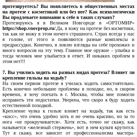
протезируетесь? Вы появляетесь в общественных местах
на протезе с косметикой или без нее? Как психологически
Вы продлеваете внимание к себе в таких случаях?
Протезируюсь я в Великом Новгороде в «ОРТОМИР»
https://shop.vnovprop.ru/
.Да, я хожу на протезе без косметики,
так как не вижу в этом ничего страшного. Страх всегда у нас
в голове, от этого и появляются разные комплексы и
предрассудки. Конечно, я ловлю взгляды на себе прохожих и
много вопросов на эту тему. Главное мое оружие – улыбка и
тогда человек мне улыбается в ответ. И никаких проблем в
этом нет!!!
7. Вы учились ходить на разных видах протеза? Влияет ли
крепление гильзы на ходьбу?
На своем первом протезе я училась ходить самостоятельно.
Есть конечно небольшие проблемы в походке, но, в скором
времени, я хочу поехать в г. Москва, чтобы мне помогли
исправить эти недостатки. Уверена, что скоро я буду ходить
естественной походкой.
Крепление чулка к гильзе влияет на ходьбу, так как есть
«кисс», что очень удобно хоть и не очень красиво, но за то
нога «не прокручивается». Хотя есть, точно не скажу, как
называется «железный стержень», вот в нем культя крутится.
Тут я скажу, все зависит от профессионализма мастера-