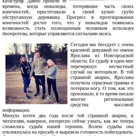
катастроф. Давно прошли те
времена, когда инвалиды, потерявшие часть своих
конечностей, пристегивали к своей культе грубо
обструганную деревяшку. Прогресс в протезировании
конечностей достиг того, что у инвалидов появилась
возможность стать полноценным человеком используя
биопротезы, которые управляются сигналами мозга.
Сегодня мы беседует с очень
красивой девушкой по имени
Ярослава из Новгородской
области. Ее судьбу в один миг
перечеркнул несчастный
случай на мотоцикле. В той
страшной аварии, Ярослава
получила серьезные травмы и
потеряла ногу. О том, как это
произошло, в то время писали
многие региональные
средства массовой
информации.
Минуло почти два года после той страшной аварии, и
читателям, наверное, интересно сейчас узнать, как же теперь
сложилась судьба нашей героини. Волею судьбы она
откликнулась на просьбу и выразила готовность побеседовать.