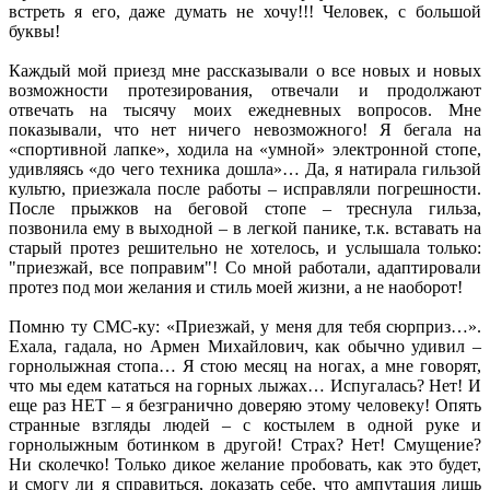
встреть я его, даже думать не хочу!!! Человек, с большой
буквы!
Каждый мой приезд мне рассказывали о все новых и новых
возможности протезирования, отвечали и продолжают
отвечать на тысячу моих ежедневных вопросов. Мне
показывали, что нет ничего невозможного! Я бегала на
«спортивной лапке», ходила на «умной» электронной стопе,
удивляясь «до чего техника дошла»… Да, я натирала гильзой
культю, приезжала после работы – исправляли погрешности.
После прыжков на беговой стопе – треснула гильза,
позвонила ему в выходной – в легкой панике, т.к. вставать на
старый протез решительно не хотелось, и услышала только:
"приезжай, все поправим"! Со мной работали, адаптировали
протез под мои желания и стиль моей жизни, а не наоборот!
Помню ту СМС-ку: «Приезжай, у меня для тебя сюрприз…».
Ехала, гадала, но Армен Михайлович, как обычно удивил –
горнолыжная стопа… Я стою месяц на ногах, а мне говорят,
что мы едем кататься на горных лыжах… Испугалась? Нет! И
еще раз НЕТ – я безгранично доверяю этому человеку! Опять
странные взгляды людей – с костылем в одной руке и
горнолыжным ботинком в другой! Страх? Нет! Смущение?
Ни сколечко! Только дикое желание пробовать, как это будет,
и смогу ли я справиться, доказать себе, что ампутация лишь