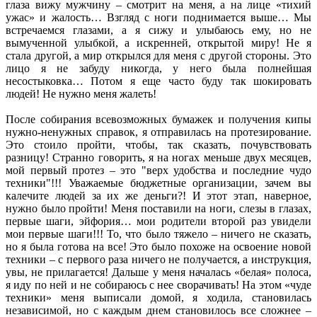
глаза вижу мужчину – смотрит на меня, а на лице «тихий
ужас» и жалость… Взгляд с ноги поднимается выше… Мы
встречаемся глазами, а я сижу и улыбаюсь ему, но не
вымученной улыбкой, а искренней, открытой миру! Не я
стала другой, а мир открылся для меня с другой стороны. Это
лицо я не забуду никогда, у него была полнейшая
несостыковка… Потом я еще часто буду так шокировать
людей! Не нужно меня жалеть!
После собирания всевозможных бумажек и получения кипы
нужно-ненужных справок, я отправилась на протезирование.
Это стоило пройти, чтобы, так сказать, почувствовать
разницу! Странно говорить, я на ногах меньше двух месяцев,
мой первый протез – это "верх удобства и последние чудо
техники"!!! Уважаемые бюджетные организации, зачем вы
калечите людей за их же деньги?! И этот этап, наверное,
нужно было пройти! Меня поставили на ноги, слезы в глазах,
первые шаги, эйфория… мои родители второй раз увидели
мои первые шаги!!! То, что было тяжело – ничего не сказать,
но я была готова на все! Это было похоже на освоение новой
техники – с первого раза ничего не получается, а инструкция,
увы, не прилагается! Дальше у меня началась «белая» полоса,
я иду по ней и не собираюсь с нее сворачивать! На этом «чуде
техники» меня выписали домой, я ходила, становилась
независимой, но с каждым днем становилось все сложнее –