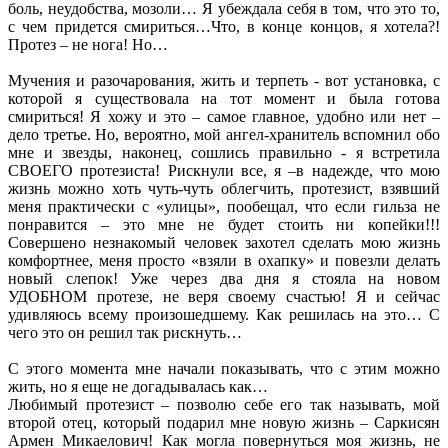
боль, неудобства, мозоли… Я убеждала себя в том, что это то,
с чем придется смириться…Что, в конце концов, я хотела?!
Протез – не нога! Но…
Мучения и разочарования, жить и терпеть - вот установка, с
которой я существовала на тот момент и была готова
смириться! Я хожу и это – самое главное, удобно или нет –
дело третье. Но, вероятно, мой ангел-хранитель вспомнил обо
мне и звезды, наконец, сошлись правильно - я встретила
СВОЕГО протезиста! Рискнули все, я –в надежде, что мою
жизнь можно хоть чуть-чуть облегчить, протезист, взявший
меня практически с «улицы», пообещал, что если гильза не
понравится – это мне не будет стоить ни копейки!!!
Совершено незнакомый человек захотел сделать мою жизнь
комфортнее, меня просто «взяли в охапку» и повезли делать
новый слепок! Уже через два дня я стояла на новом
УДОБНОМ протезе, не веря своему счастью! Я и сейчас
удивляюсь всему произошедшему. Как решилась на это… С
чего это он решил так рискнуть…
С этого момента мне начали показывать, что с этим можно
жить, но я еще не догадывалась как…
Любимый протезист – позволю себе его так называть, мой
второй отец, который подарил мне новую жизнь – Саркисян
Армен Микаелович! Как могла повернуться моя жизнь, не