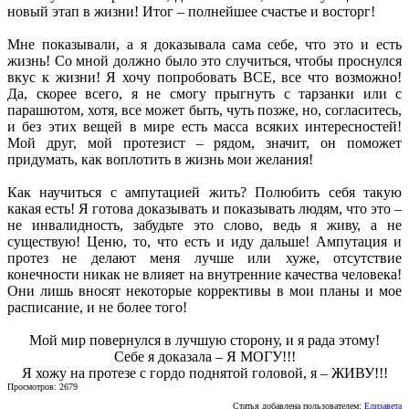
новый этап в жизни! Итог – полнейшее счастье и восторг!
Мне показывали, а я доказывала сама себе, что это и есть
жизнь! Со мной должно было это случиться, чтобы проснулся
вкус к жизни! Я хочу попробовать ВСЕ, все что возможно!
Да, скорее всего, я не смогу прыгнуть с тарзанки или с
парашютом, хотя, все может быть, чуть позже, но, согласитесь,
и без этих вещей в мире есть масса всяких интересностей!
Мой друг, мой протезист – рядом, значит, он поможет
придумать, как воплотить в жизнь мои желания!
Как научиться с ампутацией жить? Полюбить себя такую
какая есть! Я готова доказывать и показывать людям, что это –
не инвалидность, забудьте это слово, ведь я живу, а не
существую! Ценю, то, что есть и иду дальше! Ампутация и
протез не делают меня лучше или хуже, отсутствие
конечности никак не влияет на внутренние качества человека!
Они лишь вносят некоторые коррективы в мои планы и мое
расписание, и не более того!
Мой мир повернулся в лучшую сторону, и я рада этому!
Себе я доказала – Я МОГУ!!!
Я хожу на протезе с гордо поднятой головой, я – ЖИВУ!!!
Просмотров: 2679
Статья добавлена пользователем:
Елизавета