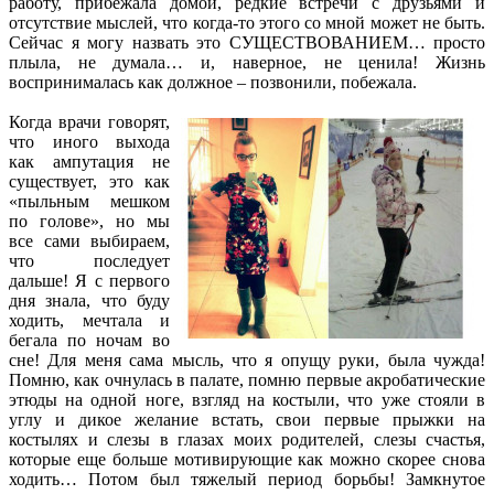
работу, прибежала домой, редкие встречи с друзьями и
отсутствие мыслей, что когда-то этого со мной может не быть.
Сейчас я могу назвать это СУЩЕСТВОВАНИЕМ… просто
плыла, не думала… и, наверное, не ценила! Жизнь
воспринималась как должное – позвонили, побежала.
Когда врачи говорят,
что иного выхода
как ампутация не
существует, это как
«пыльным мешком
по голове», но мы
все сами выбираем,
что последует
дальше! Я с первого
дня знала, что буду
ходить, мечтала и
бегала по ночам во
сне! Для меня сама мысль, что я опущу руки, была чужда!
Помню, как очнулась в палате, помню первые акробатические
этюды на одной ноге, взгляд на костыли, что уже стояли в
углу и дикое желание встать, свои первые прыжки на
костылях и слезы в глазах моих родителей, слезы счастья,
которые еще больше мотивирующие как можно скорее снова
ходить… Потом был тяжелый период борьбы! Замкнутое