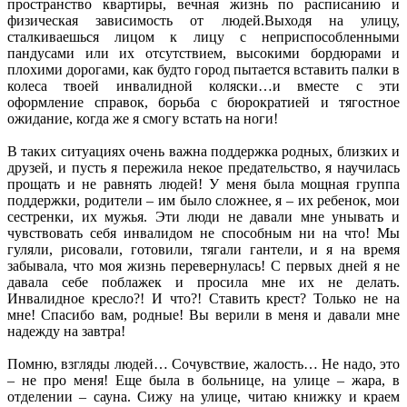
пространство квартиры, вечная жизнь по расписанию и
физическая зависимость от людей.Выходя на улицу,
сталкиваешься лицом к лицу с неприспособленными
пандусами или их отсутствием, высокими бордюрами и
плохими дорогами, как будто город пытается вставить палки в
колеса твоей инвалидной коляски…и вместе с эти
оформление справок, борьба с бюрократией и тягостное
ожидание, когда же я смогу встать на ноги!
В таких ситуациях очень важна поддержка родных, близких и
друзей, и пусть я пережила некое предательство, я научилась
прощать и не равнять людей! У меня была мощная группа
поддержки, родители – им было сложнее, я – их ребенок, мои
сестренки, их мужья. Эти люди не давали мне унывать и
чувствовать себя инвалидом не способным ни на что! Мы
гуляли, рисовали, готовили, тягали гантели, и я на время
забывала, что моя жизнь перевернулась! С первых дней я не
давала себе поблажек и просила мне их не делать.
Инвалидное кресло?! И что?! Ставить крест? Только не на
мне! Спасибо вам, родные! Вы верили в меня и давали мне
надежду на завтра!
Помню, взгляды людей… Сочувствие, жалость… Не надо, это
– не про меня! Еще была в больнице, на улице – жара, в
отделении – сауна. Сижу на улице, читаю книжку и краем