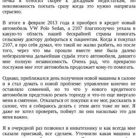
печка я относил скорее к досадным недостаткам, но
невозможность поехать сразу когда это нужно напрягала
серьезно.
В итоге в феврале 2013 года я приобрел в кредит новый
автомобиль VW Polo Sedan, а 2107 благополучно уехала в
какую-то область нашей бескрайней страны помогать
сельскому доктору добираться к пациентам. Когда я покупал
2107, я про себя думал, что такой не жалко разбить, но после
того, через что мы прошли вместе мне была далеко
небезразлична дальнейшая судьба этого автомобиля, давшего
мне полную независимость. Очень рад, что прекрасно
послужив мне этот автомобиль продолжает кому-то помогать.
Однако, приближался день получения новой машины в салоне
и я стал думать о новой проблеме: управление конечно не
оставляло сомнений, но то что у нового кредитного
автомобиля предстояло резать торпеду и что-то еще ввергало
меня в смятение. Отказаться от покупки я не мог, рассказать в
салоне, что я собираюсь делать с этим авто тоже не мог. Я
даже не хотел проверять, поймут ли они насколько это для
меня важно.
Я в очередной раз позвонил в инватехнику и как всегда мне
сказали приезжай, все сделаем. Уточнили какая машина и