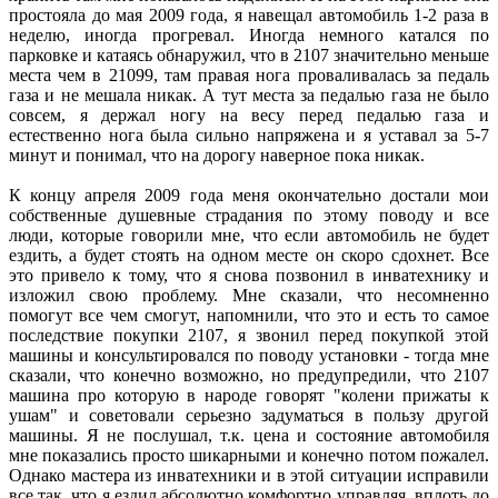
простояла до мая 2009 года, я навещал автомобиль 1-2 раза в
неделю, иногда прогревал. Иногда немного катался по
парковке и катаясь обнаружил, что в 2107 значительно меньше
места чем в 21099, там правая нога проваливалась за педаль
газа и не мешала никак. А тут места за педалью газа не было
совсем, я держал ногу на весу перед педалью газа и
естественно нога была сильно напряжена и я уставал за 5-7
минут и понимал, что на дорогу наверное пока никак.
К концу апреля 2009 года меня окончательно достали мои
собственные душевные страдания по этому поводу и все
люди, которые говорили мне, что если автомобиль не будет
ездить, а будет стоять на одном месте он скоро сдохнет. Все
это привело к тому, что я снова позвонил в инватехнику и
изложил свою проблему. Мне сказали, что несомненно
помогут все чем смогут, напомнили, что это и есть то самое
последствие покупки 2107, я звонил перед покупкой этой
машины и консультировался по поводу установки - тогда мне
сказали, что конечно возможно, но предупредили, что 2107
машина про которую в народе говорят "колени прижаты к
ушам" и советовали серьезно задуматься в пользу другой
машины. Я не послушал, т.к. цена и состояние автомобиля
мне показались просто шикарными и конечно потом пожалел.
Однако мастера из инватехники и в этой ситуации исправили
все так, что я ездил абсолютно комфортно управляя, вплоть до