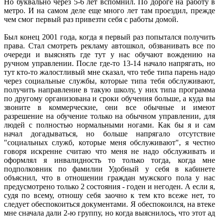
Но буквально через 5-6 лет вспомнил. По дороге на работу в
метро. И на самом деле еще много лет там проездил, прежде
чем смог первый раз привезти себя с работы домой.
Был конец 2001 года, когда я первый раз попытался получить
права. Стал смотреть рекламу автошкол, обзванивать все по
очереди и выяснять где тут у нас обучают вождению на
ручном управлении. После где-то 13-14 начало напрягать, но
тут кто-то жалостливый мне сказал, что тебе типа парень надо
через социальные службы, которые типа тебя обслуживают,
получить направление в такую школу, у них типа программа
по другому организована и сроки обучения больше, а куда вы
звоните в коммерческие, они все обычные и имеют
разрешение на обучение только на обычном управлении, для
людей с полностью нормальными ногами. Как бы я и сам
начал догадываться, но больше напрягало отсутствие
"социальных служб, которые меня обслуживают", я честно
говоря искренне считаю что меня не надо обслуживать и
оформлял я инвалидность то только тогда, когда мне
подполковник по фамилии Удобный у себя в кабинете
объяснил, что в отношении граждан мужского пола у нас
предусмотрено только 2 состояния - годен и негоден. А если я,
судя по всему, отношу себя заочно к тем кто всеже нет, то
следует обеспокоиться документами. Я обеспокоился, на втеке
мне сначала дали 2-ю группу, но когда выяснилось, что этот ад