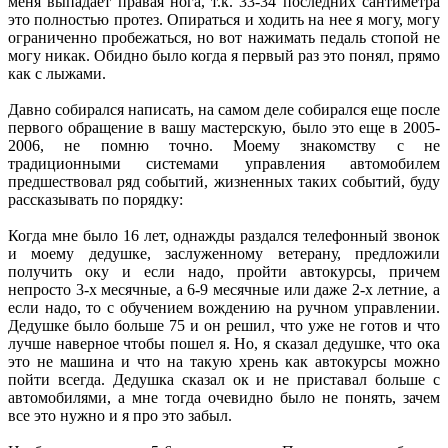
меня выпадает правая нога, т.к. 33-34 последних сантиметра
это полностью протез. Опираться и ходить на нее я могу, могу
ограниченно пробежаться, но вот нажимать педаль стопой не
могу никак. Обидно было когда я первый раз это понял, прямо
как с лыжами.
Давно собирался написать, на самом деле собирался еще после
первого обращение в вашу мастерскую, было это еще в 2005-
2006, не помню точно. Моему знакомству с не
традиционными системами управления автомобилем
предшествовал ряд событий, жизненных таких событий, буду
рассказывать по порядку:
Когда мне было 16 лет, однажды раздался телефонный звонок
и моему дедушке, заслуженному ветерану, предложили
получить оку и если надо, пройти автокурсы, причем
непросто 3-х месячные, а 6-9 месячные или даже 2-х летние, а
если надо, то с обучением вождению на ручном управлении.
Дедушке было больше 75 и он решил, что уже не готов и что
лучше наверное чтобы пошел я. Но, я сказал дедушке, что ока
это не машина и что на такую хрень как автокурсы можно
пойти всегда. Дедушка сказал ок и не приставал больше с
автомобилями, а мне тогда очевидно было не понять, зачем
все это нужно и я про это забыл.