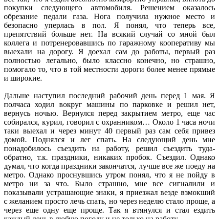
покупки следующего автомобиля. Решением оказалось
обрезание педали газа. Нога получила нужное место и
безопасно уперлась в пол. Я понял, что теперь все,
препятствий больше нет. На всякий случай со мной был
коллега и потренеровавшись по гаражному кооперативу мы
выехали на дорогу. Я доехал сам до работы, первый раз
полностью легально, было классно конечно, но страшно,
помогало то, что в той местности дороги более менее прямые
и широкие.
Дальше наступил последний рабочий день перед 1 мая. Я
полчаса ходил вокруг машины по парковке и решил нет,
вернусь ночью. Вернулся перед закрытием метро, еще час
собирался, курил, говорил с охранником… Около 1 часа ночи
таки выехал и через минут 40 первый раз сам себя привез
домой. Поднялся и лег спать. На следующий день мне
понадобилось съездить на работу, решил съездить туда-
обратно, т.к. праздники, никаких пробок. Съездил. Однако
думал, что когда праздники закончатся, лучше все же поеду на
метро. Однако проснувшись утром понял, что я не пойду в
метро ни за что. Было страшно, мне все сигналили и
показывали устрашающие знаки, я приезжал везде взмокший
с желанием просто лечь спать, но через неделю стало проще, а
через еще одну еще проще. Так я втянулся и стал ездить
каждый день в любую погоду и не только на работу.