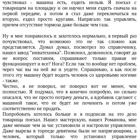
чувствовал - машина есть, ездить нельзя. Я поехал с
товарищем на площадку и он научил меня ездить сначала на
первой передаче, а потом я стал даже переключаться на
вторую, ездил просто кругами. Напрягало так управлять,
причем отсутствие тормоза даже больше чем газа.
Ну и мне понравилось и захотелось нормально, я первый раз
почувствовал, что возможно это не так сложно как
представляется. Думал думал, посмотрел по справочнику,
нашел завод "инватехника". Позвонил, дозвонился, говорят да
не вопрос поставим, спрашивают только правая не
функционирует и все? Нога? Если так то вообще нет проблем,
через час вы на ней же и уедете. Спрашиваю, а как после
этого эту машину будет водить человек со здоровыми ногими
- также.
Честно, я не поверил, не поверил вот не менее, чем
полностью. Я подумал, что я конечно попробую, но сильно
опасался, что не просто потрачу деньги, а вдобавок сделают с
машиной такое, что ее будет не починить и потом уже
соответственно не продать.
Попробовать хотелось больше и я подписав на это дело
товарища поехал. Нашел мастерскую, нашел Романова, мне
даже меньше чем за час установили и настроили управление.
Даже вырезы в торпеде девятины были не напрягающими, а
человек, который только что установил управление