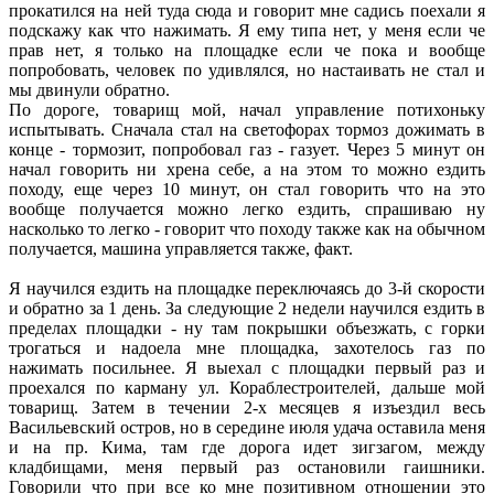
прокатился на ней туда сюда и говорит мне садись поехали я
подскажу как что нажимать. Я ему типа нет, у меня если че
прав нет, я только на площадке если че пока и вообще
попробовать, человек по удивлялся, но настаивать не стал и
мы двинули обратно.
По дороге, товарищ мой, начал управление потихоньку
испытывать. Сначала стал на светофорах тормоз дожимать в
конце - тормозит, попробовал газ - газует. Через 5 минут он
начал говорить ни хрена себе, а на этом то можно ездить
походу, еще через 10 минут, он стал говорить что на это
вообще получается можно легко ездить, спрашиваю ну
насколько то легко - говорит что походу также как на обычном
получается, машина управляется также, факт.
Я научился ездить на площадке переключаясь до 3-й скорости
и обратно за 1 день. За следующие 2 недели научился ездить в
пределах площадки - ну там покрышки объезжать, с горки
трогаться и надоела мне площадка, захотелось газ по
нажимать посильнее. Я выехал с площадки первый раз и
проехался по карману ул. Кораблестроителей, дальше мой
товарищ. Затем в течении 2-х месяцев я изъездил весь
Васильевский остров, но в середине июля удача оставила меня
и на пр. Кима, там где дорога идет зигзагом, между
кладбищами, меня первый раз остановили гаишники.
Говорили что при все ко мне позитивном отношении это