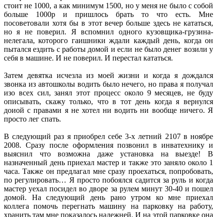
стоит не 1000, а как минимум 1500, но у меня не было с собой
больше 1000р и пришлось брать то что есть. Мне
посоветовали хотя бы в этот вечер больше здесь не кататься,
но я не поверил. Я вспомнил одного кузовщика-грузина-
нелегала, которого гаишники ждали каждый день, когда он
пытался ездить с работы домой и если не было денег возили у
себя в машине. И не поверил. И перестал кататься.
Затем девятка исчезла из моей жизни и когда я дождался
звонка из автошколы водить было нечего, но права я получал
изо всех сил, занял этот процесс около 9 месяцев, не буду
описывать, скажу только, что в тот день когда я вернулся
доиой с правами я не хотел ни водить ни вообще ничего. Я
просто лег спать.
В следующий раз я приобрел себе 3-х летний 2107 в ноябре
2008. Сразу после оформления позвонил в инватехнику и
выяснил что возможна даже установка на выезде! В
назначенный день приехал мастер и также это заняло около 1
часа. Также он предлагал мне сразу проехаться, попробовать,
по регулировать… Я просто побоялся садится за руль и когда
мастер уехал посидел во дворе за рулем минут 30-40 и пошел
домой. На следующий день рано утром ко мне приехал
коллега помочь перегнать машину на парковку на работу,
хранить там мне показалось надежней. И на этой парковке она