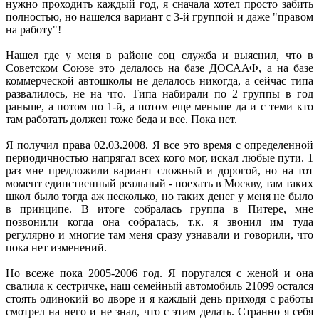
нужно проходить каждый год, я сначала хотел просто забить
полностью, но нашелся вариант с 3-й группой и даже "правом
на работу"!
Нашел где у меня в районе соц служба и выяснил, что в
Советском Союзе это делалось на базе ДОСААФ, а на базе
коммерческой автошколы не делалось никогда, а сейчас типа
развалилось, не на что. Типа набирали по 2 группы в год
раньше, а потом по 1-й, а потом еще меньше да и с теми кто
там работать должен тоже беда и все. Пока нет.
Я получил права 02.03.2008. Я все это время с определенной
периодичностью напрягал всех кого мог, искал любые пути. 1
раз мне предложили вариант сложный и дорогой, но на тот
момент единственный реальный - поехать в Москву, там таких
школ было тогда аж несколько, но таких денег у меня не было
в принципе. В итоге собралась группа в Питере, мне
позвонили когда она собралась, т.к. я звонил им туда
регулярно и многие там меня сразу узнавали и говорили, что
пока нет изменений.
Но всеже пока 2005-2006 год. Я поругался с женой и она
свалила к сестричке, наш семейный автомобиль 21099 остался
стоять одинокий во дворе и я каждый день приходя с работы
смотрел на него и не знал, что с этим делать. Странно я себя