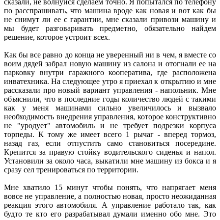
сказали, не волнуйся сделаем точно. Я попытался по телефону
по расспрашивать, что машина вроде как новая и вот как бы
не снимут ли ее с гарантии, мне сказали привози машину и
мы будет разговаривать предметно, обязательно найдем
решение, которое устроит всех.
Как бы все равно до конца не уверенный ни в чем, я вместе со
воим дядей забрал новую машину из салона и отогнали ее на
парковку внутри гаражного кооператива, где расположена
инватехника. На следующее утро я приехал к открытию и мне
рассказали про новый вариант управления - напольник. Мне
объяснили, что в последние годы количество людей с такими
как у меня машинами сильно увеличилось и вызвало
необходимость внедрения управления, которое конструктивно
не "уродует" автомобиль и не требует подрезки корпуса
торпеды. К тому же имеет всего 1 рычаг - вперед тормоз,
назад газ, если отпустить само становиться посередине.
Крепится за правую стойку водительского сиденья и напол.
Установили за около часа, выкатили мне машину из бокса и я
сразу сел тренироваться по территории.
Мне хватило 15 минут чтобы понять, что напрягает меня
вовсе не управление, а полностью новая, просто неожиданная
реакция этого автомобиля. А управление работало так, как
будто те кто его разрабатывал думали именно обо мне. Это