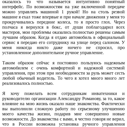
оказалось то что называется интуитивно понятный
интерфейс. По возможностям на уже включенной передаче
можно управлять машиной 1 рукой! Но на столь резвой
машине я ехал тоже впервые и при начале движения у меня то
прокручивались передние колеса, то я просто глох. Через
полчаса я вернулся в бокс, от души поблагодарил всех
мастеров, мои проблемы оказались полностью решены самым
лучшим образом. Когда я отдаю автомобиль в официальный
сервис я передаю его сотруднику на улице перед салоном. У
меня никогда никто даже ничего не спросил, про
установленное дополнительное ручное управление.
Таким образом сейчас я постоянно пользуюсь надежным
автомобилем с очень комфортной и надежной системой
управления, при этом при необходимости за руль может сесть
любой обычный водитель. То чего я хотел много много лет
реализовалось полностью.
Я хочу пожелать всем сотрудникам инватехники и
руководителю организации Александру Романову, за то, какое
влияние на мою жизнь оказало наше знакомства. Фактически
вы выполнили сложную работу по серьезному улучшению
моего качества жизни, подарив мне совершенно новые
возможности. До знакомства с вами, я честно говоря не верил,
что в России возможна установка ручного управления