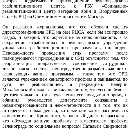
которая подразумевает присоединение зеленоградского
реабилитационного центра к ГБУ «Социально-
реабилитационный центр ветеранов войн и Вооруженных
Сил» (СРЦ) на Олимпийском проспекте в Москве.
Он рассказал журналистам, что его обещали сделать
директором филиала СРЦ на базе РЦСА, если бы все прошло
гладко, и заверил, что борется не за свою должность, а за
сохранение отработанных в зеленоградском учреждении
уникальных реабилитационных программ для инвалидов.
Невозможность проведения этих программ после
планирующегося присоединения к СРЦ объясняется тем, что
реорганизация подразумевает сокращение сотрудников
зеленоградского центра, непосредственно разрабатывающих и
реализующих данные программы, а также тем, что СРЦ
является учреждением санаторного профиля и занимается, по
сути, не реабилитацией, а рекреацией. Валерий
Михайловский также заявил журналистам, что «его не будет в
центре» только в том случае, если его посадят в тюрьму, и
обвинил руководство департамента соцзащиты в
незаинтересованности и некомпетентности и в том, что их
интересуют только деньги, которые они хотят распределять
самостоятельно. Кроме того, уволенный директор рассказал,
что обсуждал данную проблему с заместителем префекта
Зеленограда по социальным вопросам Натальей Свиридовой