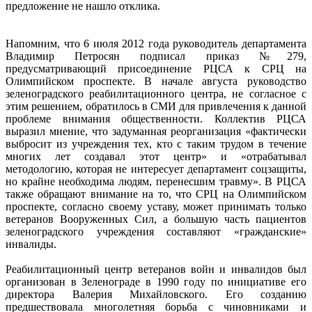
предложение не нашло отклика.
Напомним, что 6 июля 2012 года руководитель департамента
Владимир Петросян подписал приказ №279,
предусматривающий присоединение РЦСА к СРЦ на
Олимпийском проспекте. В начале августа руководство
зеленоградского реабилитационного центра, не согласное с
этим решением, обратилось в СМИ для привлечения к данной
проблеме внимания общественности. Коллектив РЦСА
выразил мнение, что задуманная реорганизация «фактически
выбросит из учреждения тех, кто с таким трудом в течение
многих лет создавал этот центр» и «отрабатывал
методологию, которая не интересует департамент соцзащиты,
но крайне необходима людям, перенесшим травму». В РЦСА
также обращают внимание на то, что СРЦ на Олимпийском
проспекте, согласно своему уставу, может принимать только
ветеранов Вооруженных Сил, а большую часть пациентов
зеленоградского учреждения составляют «гражданские»
инвалиды.
Реабилитационный центр ветеранов войн и инвалидов был
организован в Зеленограде в 1990 году по инициативе его
директора Валерия Михайловского. Его созданию
предшествовала многолетняя борьба с чиновниками и