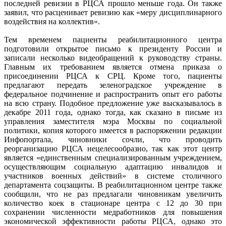
последней ревизии в РЦСА прошло меньше года. Он также
заявил, что расценивает ревизию как «меру дисциплинарного
воздействия на коллектив».
Тем временем пациенты реабилитационного центра
подготовили открытое письмо к президенту России и
записали несколько видеобращений к руководству страны.
Главным их требованием является отмена приказа о
присоединении РЦСА к СРЦ. Кроме того, пациенты
предлагают передать зеленоградское учреждение в
федеральное подчинение и распространить опыт его работы
на всю страну. Подобное предложение уже высказывалось в
декабре 2011 года, однако тогда, как сказано в письме из
управления заместителя мэра Москвы по социальной
политики, копия которого имеется в распоряжении редакции
Инфопортала, чиновники сочли, что проводить
реорганизацию РЦСА нецелесообразно, так как этот центр
является «единственным специализированным учреждением,
осуществляющим социальную адаптацию инвалидов и
участников военных действий» в системе столичного
департамента соцзащиты. В реабилитационном центре также
сообщили, что не раз предлагали чиновникам увеличить
количество коек в стационаре центра с 12 до 30 при
сохранении численности медработников для повышения
экономической эффективности работы РЦСА, однако это