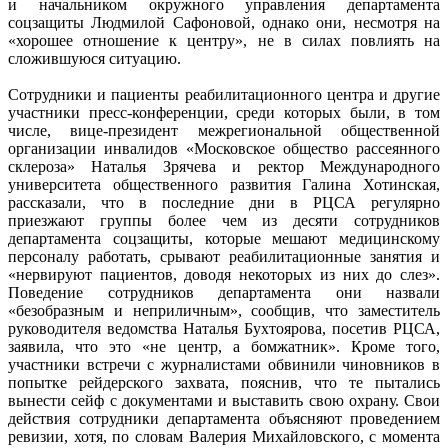
и начальником окружного управления департамента
соцзащиты Людмилой Сафоновой, однако они, несмотря на
«хорошее отношение к центру», не в силах повлиять на
сложившуюся ситуацию.
Сотрудники и пациенты реабилитационного центра и другие
участники пресс-конференции, среди которых были, в том
числе, вице-президент межрегиональной общественной
организации инвалидов «Московское общество рассеянного
склероза» Наталья Зрячева и ректор Международного
университета общественного развития Галина Хотинская,
рассказали, что в последние дни в РЦСА регулярно
приезжают группы более чем из десяти сотрудников
департамента соцзащиты, которые мешают медицинскому
персоналу работать, срывают реабилитационные занятия и
«нервируют пациентов, доводя некоторых из них до слез».
Поведение сотрудников департамента они назвали
«безобразным и неприличным», сообщив, что заместитель
руководителя ведомства Наталья Бухтоярова, посетив РЦСА,
заявила, что это «не центр, а бомжатник». Кроме того,
участники встречи с журналистами обвинили чиновников в
попытке рейдерского захвата, пояснив, что те пытались
вынести сейф с документами и выставить свою охрану. Свои
действия сотрудники департамента объясняют проведением
ревизии, хотя, по словам Валерия Михайловского, с момента