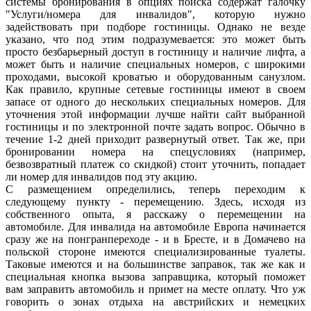
системы бронирования в опциях поиска содержат галочку
"Услуги/номера для инвалидов", которую нужно
задействовать при подборе гостиницы. Однако не везде
указано, что под этим подразумевается: это может быть
просто безбарьерный доступ в гостиницу и наличие лифта, а
может быть и наличие специальных номеров, с широкими
проходами, высокой кроватью и оборудованным санузлом.
Как правило, крупные сетевые гостиницы имеют в своем
запасе от одного до нескольких специальных номеров. Для
уточнения этой информации лучше найти сайт выбранной
гостиницы и по электронной почте задать вопрос. Обычно в
течение 1-2 дней приходит развернутый ответ. Так же, при
бронировании номера на спецусловиях (например,
безвозвратный платеж со скидкой) стоит уточнить, попадает
ли номер для инвалидов под эту акцию.
С размещением определились, теперь переходим к
следующему пункту - перемещению. Здесь, исходя из
собственного опыта, я расскажу о перемещении на
автомобиле. Для инвалида на автомобиле Европа начинается
сразу же на понгранпереходе - и в Бресте, и в Домачево на
польской стороне имеются специализированные туалеты.
Таковые имеются и на большинстве заправок, так же как и
специальная кнопка вызова заправщика, который поможет
вам заправить автомобиль и примет на месте оплату. Что уж
говорить о зонах отдыха на австрийских и немецких