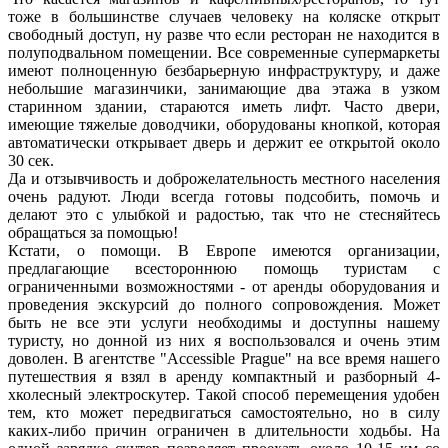
тоже в большинстве случаев человеку на коляске открыт
свободный доступ, ну разве что если ресторан не находится в
полуподвальном помещении. Все современные супермаркеты
имеют полноценную безбарьерную инфраструктуру, и даже
небольшие магазинчики, занимающие два этажа в узком
старинном здании, стараются иметь лифт. Часто двери,
имеющие тяжелые доводчики, оборудованы кнопкой, которая
автоматически открывает дверь и держит ее открытой около
30 сек.
Да и отзывчивость и доброжелательность местного населения
очень радуют. Люди всегда готовы подсобить, помочь и
делают это с улыбкой и радостью, так что не стесняйтесь
обращаться за помощью!
Кстати, о помощи. В Европе имеются организации,
предлагающие всестороннюю помощь туристам с
ограниченными возможностями - от аренды оборудования и
проведения экскурсий до полного сопровождения. Может
быть не все эти услуги необходимы и доступны нашему
туристу, но донной из них я воспользовался и очень этим
доволен. В агентстве "Accessible Prague" на все время нашего
путешествия я взял в аренду компактный и разборный 4-
хколесный электроскутер. Такой способ перемещения удобен
тем, кто может передвигаться самостоятельно, но в силу
каких-либо причин ограничен в длительности ходьбы. На