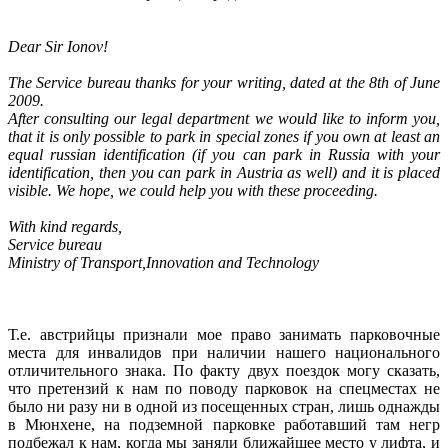
Dear Sir Ionov!
The Service bureau thanks for your writing, dated at the 8th of June
2009.
After consulting our legal department we would like to inform you,
that it is only possible to park in special zones if you own at least an
equal russian identification (if you can park in Russia with your
identification, then you can park in Austria as well) and it is placed
visible. We hope, we could help you with these proceeding.
With kind regards,
Service bureau
Ministry of Transport,Innovation and Technology
Т.е. австрийцы признали мое право занимать парковочные
места для инвалидов при наличии нашего национального
отличительного знака. По факту двух поездок могу сказать,
что претензий к нам по поводу парковок на спецместах не
было ни разу ни в одной из посещенных стран, лишь однажды
в Мюнхене, на подземной парковке работавший там негр
подбежал к нам, когда мы заняли ближайшее место у лифта, и