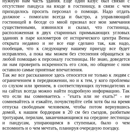
нужную нам часть здания. Еще один казус был связан с
отсутствие пандуса на входе в гостиницу, в связи с чем
приходилось просить персонал о помощи. Надо отдать
должное - помогали всегда и быстро, а управляющий
гостиницей в беседе со мной признал все мои замечания
существенными, извинился и сказал, что гостиница,
расположенная в двух старинных примыкающих угловых
зданиях в паре километров от исторического центра Вены
открыта недавно и не все еще сделано так, как надо,
пообещав, что к следующему нашему приезду все будет
исправлено, а пока мы можем без стеснения обращаться за
любой помощью к персоналу гостиницы. Не знаю, доведется
ли нам проверить искренность его слов, но общение с ним
оставило самые приятные впечатления.
Так же все рассказанное здесь относится не только к людям с
ограничением в передвижении, но и к тем, у кого проблемы
со слухом или зрением, в соответствующих путеводителях и
на сайтах всегда можно найти подробную информацию. Так
что если вы сомневаетесь - "ехать или не ехать?" - не
сомневайтесь и езжайте, почувствуйте себя хотя бы на время
отпуска свободным человеком, чтобы потом вернувшись
домой, к нашим бордюрам в 20 см без съездов, разбитым
тротуарам, перилам, заканчивающимся на середине лестницы
и пандусам, упирающимся в ступеньки, было о чем
вспомнить и о чем мечтать, планируя очередную поездку.