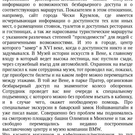
информацию о возможностях безбарьерного доступа и о
соответствующих маршрутах. Показателен в этом отношении,
например, сайт города Чески Крумлов, где имеется
исчерпывающая информации о доступности тех или иных
мест, о размещении стоянок, туалетов и доступных ресторанах
и гостиницах, а так же нарисованы туристические маршруты
с указанием различных степеней "проходимости" для людей с
ограниченными возможностями. И это в городе, центр
которого "замер" в XVI веке, когда о доступности никто и не
задумывался. В Музей истории искусств в Вене, к главному
входу в который ведет высока лестница, нас пустили сзади,
через служебный въезд для автомобилей. Охранник на въезде
пригласил к нам сотрудника музея, тот проводил нас, показал,
где приобрести билеты и на каком лифте можно перемещаться
между этажами. В той же Вене, в парке Пратер, организован
безбарьерный доступ на знаменитое колесо обозрения.
Сотрудник проведет вас вне очереди к специальному
подъемнику, с которого можно без проблем въехать в кабинку,
и в случае чего, окажет необходимую помощь. Про
специальные экскурсии в баварский замок Нойшванштайн я
уже писал выше. Совершенно без проблем мы поднимались
на смотровую площадку башни Олимпия в Мюнхене и так же
свободно перемещались по недавно построенным
выставочному центру и музею компании BMW.
Что касается магазинов и кафе/пивных/ресторанов, то тут