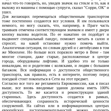
начал что-то говорить, но, увидев значок на стекле и то, как я
выхожу из машины с помощью супруги, сказал "Сорри, ОК" и
ушел.
Для желающих перемещаться общественным транспортом
тоже постепенно создаются все условия. Я им пользовался
немного, но могу сказать, что, например, в Праге часть
трамваев отмечена соответствующим значком и имеет у двери
кнопку вызова водителя. По ее нажатию он подойдет и
выдвинет специальный пандус, поможет заехать в салон и
спросит, на какой остановке нужно помочь выйти.
Аналогичная ситуация, по словам друзей и с автобусами в том
же Мюнхене. Но больше всех поразило метро в Вене - там
многие станции, даже старые, расположенные в центре
города, оборудованы лифтами. И удобно это не только
инвалидам, но и родителям с колясками, и людям с большим
багажом. Вся информация о доступности общественного
транспорта, как правило, есть в интернете, поэтому перед
поездкой стоит покопаться в Сети на этот предмет.
Согласно все того же регламента Еврокомиссии, как я писал
выше, все вновь вводимые здания должны иметь 100%
доступность. То же касается и реконструкции зданий
старинных. Здесь доступность создается в рамках,
обеспечивающих сохранность исторической ценности
сооружений. На сайтах или в информационных центрах
европейских достопримечательностей можно получить