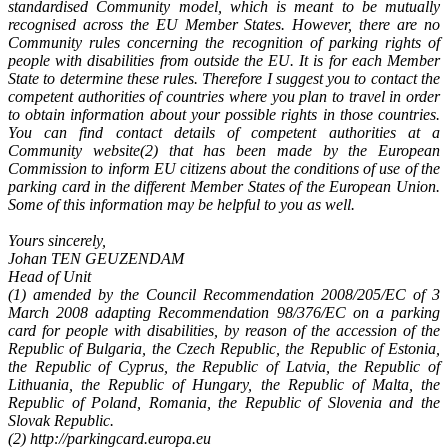
standardised Community model, which is meant to be mutually
recognised across the EU Member States. However, there are no
Community rules concerning the recognition of parking rights of
people with disabilities from outside the EU. It is for each Member
State to determine these rules. Therefore I suggest you to contact the
competent authorities of countries where you plan to travel in order
to obtain information about your possible rights in those countries.
You can find contact details of competent authorities at a
Community website(2) that has been made by the European
Commission to inform EU citizens about the conditions of use of the
parking card in the different Member States of the European Union.
Some of this information may be helpful to you as well.
Yours sincerely,
Johan TEN GEUZENDAM
Head of Unit
(1) amended by the Council Recommendation 2008/205/EC of 3
March 2008 adapting Recommendation 98/376/EC on a parking
card for people with disabilities, by reason of the accession of the
Republic of Bulgaria, the Czech Republic, the Republic of Estonia,
the Republic of Cyprus, the Republic of Latvia, the Republic of
Lithuania, the Republic of Hungary, the Republic of Malta, the
Republic of Poland, Romania, the Republic of Slovenia and the
Slovak Republic.
(2) http://parkingcard.europa.eu