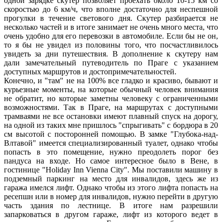
одной зарядке скутер позволяет проехать около 10-15 км со
скоростью до 6 км/ч, что вполне достаточно для неспешной
прогулки в течение светового дня. Скутер разбирается не
несколько частей и в итоге занимает не очень много места, что
очень удобно для его перевозки в автомобиле. Если бы не он,
то я бы не увидел из половины того, что посчастливилось
увидеть за дни путешествия. В дополнение к скутеру нам
дали замечательный путеводитель по Праге с указанием
доступных маршрутов и достопримечательностей.
Конечно, и "там" не на 100% все гладко и красиво, бывают и
курьезные моменты, на которые обычный человек внимания
не обратит, но которые заметны человеку с ограниченными
возможностями. Так в Праге, на маршрутах с доступными
трамваями не все остановки имеют плавный спуск на дорогу,
на одной из таких мне пришлось "спрыгивать" с бордюра в 20
см высотой с посторонней помощью. В замке "Глубока-над-
Влтавой" имеется специализированный туалет, однако чтобы
попасть в это помещение, нужно преодолеть порог без
пандуса на входе. Но самое интересное было в Вене, в
гостинице "Holiday Inn Vienna City". Мы поставили машину в
подземный паркинг на место для инвалидов, здесь же из
гаража имелся лифт. Однако чтобы из этого лифта попасть на
ресепшн или в номер для инвалидов, нужно перейти в другую
часть здания по лестнице. В итоге нам разрешили
запарковаться в другом гараже, лифт из которого ведет в