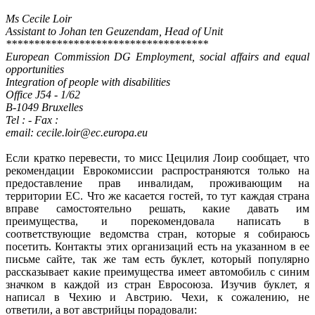
Ms Cecile Loir
Assistant to Johan ten Geuzendam, Head of Unit
************************************
European Commission DG Employment, social affairs and equal
opportunities
Integration of people with disabilities
Office J54 - 1/62
B-1049 Bruxelles
Tel : - Fax :
email: cecile.loir@ec.europa.eu
Если кратко перевести, то мисс Цецилия Лоир сообщает, что
рекомендации Еврокомиссии распространяются только на
предоставление прав инвалидам, проживающим на
территории ЕС. Что же касается гостей, то тут каждая страна
вправе самостоятельно решать, какие давать им
преимущества, и порекомендовала написать в
соответствующие ведомства стран, которые я собираюсь
посетить. Контакты этих организаций есть на указанном в ее
письме сайте, так же там есть буклет, который популярно
рассказывает какие преимущества имеет автомобиль с синим
значком в каждой из стран Евросоюза. Изучив буклет, я
написал в Чехию и Австрию. Чехи, к сожалению, не
ответили, а вот австрийцы порадовали: