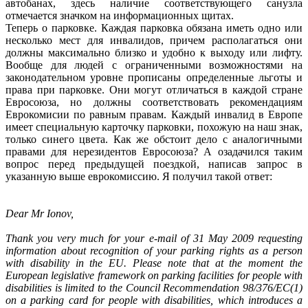
автобанах, здесь наличие соответствующего санузла
отмечается значком на информационных щитах.
Теперь о парковке. Каждая парковка обязана иметь одно или
несколько мест для инвалидов, причем располагаться они
должны максимально близко и удобно к выходу или лифту.
Вообще для людей с ограниченными возможностями на
законодательном уровне прописаны определенные льготы и
права при парковке. Они могут отличаться в каждой стране
Евросоюза, но должны соответствовать рекомендациям
Еврокомисии по равным правам. Каждый инвалид в Европе
имеет специальную карточку парковки, похожую на наш знак,
только синего цвета. Как же обстоит дело с аналогичными
правами для нерезидентов Евросоюза? А озадачился таким
вопрос перед предыдущей поездкой, написав запрос в
указанную выше еврокомиссию. Я получил такой ответ:
Dear Mr Ionov,
Thank you very much for your e-mail of 31 May 2009 requesting
information about recognition of your parking rights as a person
with disability in the EU. Please note that at the moment the
European legislative framework on parking facilities for people with
disabilities is limited to the Council Recommendation 98/376/EC(1)
on a parking card for people with disabilities, which introduces a