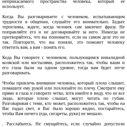
неприкасаемого пространства человека, который ее
использует.
Когда Вы разговариваете с человеком, испытывающим
трудности в общении, слушайте его внимательно. Будьте
терпеливы, ждите, когда человек сам закончит фразу. Не
поправляйте его и не договаривайте за него. Никогда не
притворяйтесь, что вы понимаете, если на самом деле это не
так. Повторите, что вы поняли, это поможет человеку
ответить вам, а вам - понять его.
Кода Вы говорите с человеком, пользующимся инвалидной
коляской или костылями, расположитесь так, чтобы ваши и
его глаза были на одном уровне, тогда вам будет легче
разговаривать.
Чтобы привлечь внимание человека, который плохо слышит,
помашите ему рукой или похлопайте по плечу. Смотрите ему
прямо в глаза и говорите четко, хотя имейте в виду, что не все
люди, которые плохо слышат, могут читать по губам.
Разговаривая с теми, кто может, расположитесь так, чтобы на
Вас падал свет, и Вас было хорошо видно, постарайтесь,
чтобы Вам ничего (еда, сигареты, руки) не мешало.
. Расслабьтесь. Не смущайтесь, если случайно допустили