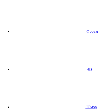
Форум
Чат
Юмор