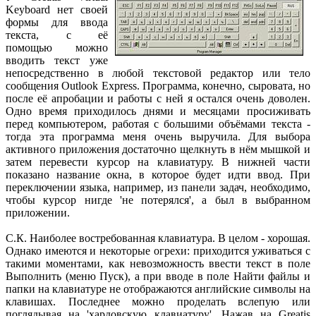
Keyboard нет своей
формы для ввода
текста, с её
помощью можно
вводить текст уже
непосредственно в любой текстовой редактор или тело
сообщения Outlook Express. Программа, конечно, сыровата, но
после её апробации и работы с ней я остался очень доволен.
Одно время приходилось днями и месяцами просиживать
перед компьютером, работая с большими объёмами текста -
тогда эта программа меня очень выручила. Для выбора
активного приложения достаточно щелкнуть в нём мышкой и
затем перевести курсор на клавиатуру. В нижней части
показано название окна, в которое будет идти ввод. При
переключении языка, например, из панели задач, необходимо,
чтобы курсор нигде 'не потерялся', а был в выбранном
приложении.
С.К. Наиболее востребованная клавиатура. В целом - хорошая.
Однако имеются и некоторые огрехи: приходится уживаться с
такими моментами, как невозможность ввести текст в поле
Выполнить (меню Пуск), а при вводе в поле Найти файлы и
папки на клавиатуре не отображаются английские символы на
клавишах. Последнее можно проделать вслепую или
поглядывая на 'хардовскую клавиатуру'. Нажав на Greatis