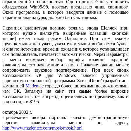
ограниченной подвижностью. Одно плохо: её не установить
обладателям Win95/98, поэтому предлагаю лишь скриншот.
Окно программы, в которое вводятся данные с помощью
экранной клавиатуры, должно быть активным.
Экранная клавиатура помимо режима ввода Щелчок (при
котором нужно щелкнуть выбранные клавиши кнопкой
мыши) имеет также режим Ожидание. При этом режиме
щелчок мыши не нужен, указателем мыши выбирается буква,
и она по истечении времени ожидания, которое устанавливает
сам пользователь, печатается автоматически. Через Параметры
в меню возможен выбор шрифта клавиш экранной
клавиатуры, его начертание и размер. Нажатие клавиш может
сопровождать звуковое подтверждение. При всех своих
возможностях ЭК для Windows является упрощенным
вариантом специальной программы 'ScreenDoors' (разработана
компанией
Madenta
с гораздо более широкими возможностями,
чем ЭК. Заглянув на сайт, эти самые 'более широкие
возможности ', т.е. апгрейд, оценивались по-прежнему, как и
год назад, - в $195.
октябрь 2002 г.
Примечание автора портала: скачать демонстрационную
версию клавиатуры можно по адресу
http://www.madentec.com/mosk/mosk.html