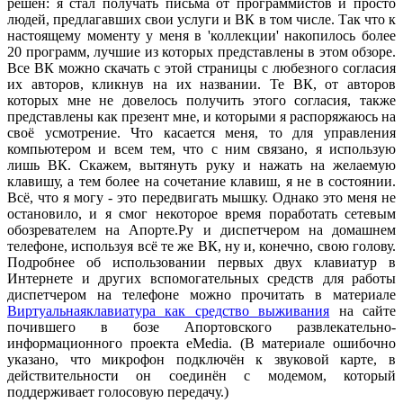
решён: я стал получать письма от программистов и просто
людей, предлагавших свои услуги и ВК в том числе. Так что к
настоящему моменту у меня в 'коллекции' накопилось более
20 программ, лучшие из которых представлены в этом обзоре.
Все ВК можно скачать с этой страницы с любезного согласия
их авторов, кликнув на их названии. Те ВК, от авторов
которых мне не довелось получить этого согласия, также
представлены как презент мне, и которыми я распоряжаюсь на
своё усмотрение. Что касается меня, то для управления
компьютером и всем тем, что с ним связано, я использую
лишь ВК. Скажем, вытянуть руку и нажать на желаемую
клавишу, а тем более на сочетание клавиш, я не в состоянии.
Всё, что я могу - это передвигать мышку. Однако это меня не
остановило, и я смог некоторое время поработать сетевым
обозревателем на Апорте.Ру и диспетчером на домашнем
телефоне, используя всё те же ВК, ну и, конечно, свою голову.
Подробнее об использовании первых двух клавиатур в
Интернете и других вспомогательных средств для работы
диспетчером на телефоне можно прочитать в материале
Виртуальнаяклавиатура как средство выживания
на сайте
почившего в бозе Апортовского развлекательно-
информационного проекта eMedia. (В материале ошибочно
указано, что микрофон подключён к звуковой карте, в
действительности он соединён с модемом, который
поддерживает голосовую передачу.)