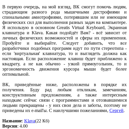
В первую очередь, на мой взгляд, ВК смогут помочь людям,
страдающим разного рода мышечными дистрофиями и
спинальными амиотрофиями, потерявшим или не имеющим
физических сил для выполнения разных задач на компьютере.
Я использую в основном Greatis Virtual Keyboard, Экранная
клавиатура и Klava. Какая подойдёт Вам? - всё зависит от
личных физических возможностей и сферы их применения.
Пробуйте и выбирайте. Следует добавить, что все
разработчики подобных программ идут по пути стереотипа -
если 'виртуальная' клавиатура, то и выглядеть должна как
настоящая. Если расположение клавиш будет приближено к
квадрату, а не как обычно - узкий прямоугольник, то и
эргономичность движения курсора мыши будет более
оптимальной.
ВК, приведённые ниже, расположены в порядке их
получения. Буду рад любым откликам, замечаниям,
конструктивным предложениям, а также интересным
находкам: сейчас связи с программистами и отозвавшимися
людьми прекращены - у них свои дела и заботы, поэтому не
приведены их е-mail'ы. С наилучшими пожеланиями,
Сергей
.
Название
:
Klava
(22 Кб)
Версия
: 4.00