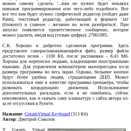
можно самому сделать: '...вам не нужно будет никаких
навыков программирования или чего-либо подобного. Вот
все что вам будет нужно: графический редактор (пойдет даже
Paint), текстовый редактор, работающий в формате '.txt'
(блокнот) и главное - желание во всем разобраться'. При
запуске появляется приветственное сообщение, которое
можно удалить, введя код (только цифры): 27061985.
С.К. Хорошо и добротно сделанная программа. Здесь
представлен самораспаковывающийся файл, размер файла
достаточно велик - 1169 Кб, после распаковки - 8,43 Мб.
Хороша для переписки людьми, владеющими иностранными
языками. Для управления компьютером малопригодна из-за
размера программы во весь экран. Однако, большие кнопки
будут более удобны людям, страдающими ДЦП. Может
использоваться ими в качестве программы-тренажёра, чтобы
развивать координацию движения. Использование
дополнительных раскладок, если я не ошибаюсь, сейчас
невозможно, как и скачать саму клавиатуру с сайта автора из-
за её отсутствия в Рунете.
Название
:
GreatisVirtual Keyboard
(313 Кб)
Автор
: Дмитрий Соколов
У Greatis Virtual