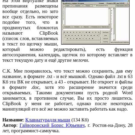
На этой виртуалке знаки
препинания размещены
вообще отдельно, но зато
все сразу. Есть некоторое
подобие того, что в
продвинутых блокнотах
называют ClipBook
(список слов, вставляемых
в текст по щелчку мыши,
который можно редактировать), есть функция
автосохранения, календарь, щелчок по которому вставляет в
текст текущую дату и ещё другие мелочи.
С.К. Мне понравилось, что текст можно сохранить, дав ему
название, в формате .txt - и всё мышкой. Однако файл .txt в 63
Кб эта ВК не открывает, а 43 - открывает. Не откроет и файлы
в формате .doc, хотя это расширение значится среди
открываемых. Такими документами пусть родной Word
занимается, в противном случае, Вы их просто лишитесь.
ClipBook у меня не работает, однако после некоторых
манипуляций его всё же можно заставить работать как надо.
Название
:
Клавиатурадля мыши
(134 Кб)
Автор
:
Гайворонский Борис Юрьевич
, г. Ростов-на-Дону, 28
лет, программист-самоучка.