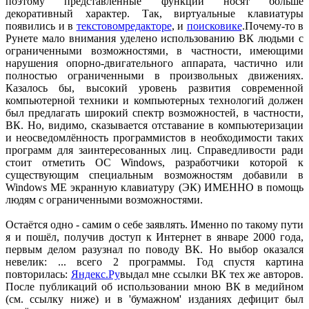
поэтому представленные функции носят больше
декоративный характер. Так, виртуальные клавиатуры
появились и в
текстовомредакторе
, и
поисковике
.Почему-то в
Рунете мало внимания уделено использованию ВК людьми с
ограниченными возможностями, в частности, имеющими
нарушения опорно-двигательного аппарата, частично или
полностью ограниченными в произвольных движениях.
Казалось бы, высокий уровень развития современной
компьютерной техники и компьютерных технологий должен
был предлагать широкий спектр возможностей, в частности,
ВК. Но, видимо, сказывается отставание в компьютеризации
и неосведомлённость программистов в необходимости таких
программ для заинтересованных лиц. Справедливости ради
стоит отметить ОС Windows, разработчики которой к
существующим специальным возможностям добавили в
Windows МЕ экранную клавиатуру (ЭК) ИМЕННО в помощь
людям с ограниченными возможностями.
Остаётся одно - самим о себе заявлять. Именно по такому пути
я и пошёл, получив доступ к Интернет в январе 2000 года,
первым делом разузнал по поводу ВК. Но выбор оказался
невелик: ... всего 2 программы. Год спустя картина
повторилась:
Яндекс.Ру
выдал мне ссылки ВК тех же авторов.
После публикаций об использовании мною ВК в медийном
(см. ссылку ниже) и в 'бумажном' изданиях дефицит был