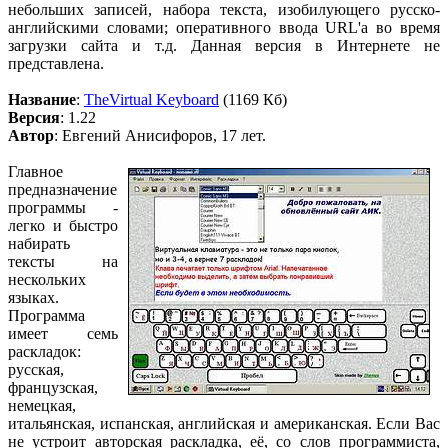
небольших записей, набора текста, изобилующего русско-
английскими словами; оперативного ввода URL'a во время
загрузки сайта и т.д. Данная версия в Интернете не
представлена.
Название
:
TheVirtual Keyboard
(1169 Кб)
Версия
: 1.22
Автор
: Евгений Анисифоров, 17 лет.
Главное
предназначение
программы -
легко и быстро
набирать
тексты на
нескольких
языках.
Программа
имеет семь
раскладок:
русская,
французская,
немецкая,
итальянская, испанская, английская и американская. Если Вас
не устроит авторская раскладка, её, со слов программиста,