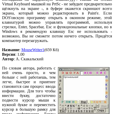
Virtual Keyboard мышкой на PrtSc - не забудьте предварительно
щёлкнуть на экране -, в буфере окажется скриншот всего
экрана, который можно редактировать в Paint'e. Если
DOS'овскую программу открыть в оконном режиме, этой
клавиатурой можно управлять программой, используя
стрелки, Enter, Spacebar, Esc и функциональные кнопки, но в
Windows я рекомендую клавишу Esc не использовать -
возможно, Вы не сможете потом ничего открыть. Придётся
компьютер перезагружать.
Название
:
MouseWriter1
(659 Кб)
Версия
: 1.00
Автор
: А. Скакальский
По словам автора, работать с
ней очень просто, и чем
больше с ней работаешь, тем
легче, быстрее и приятнее
становится сам процесс ввода
информации. Для того чтобы
ввести букву, достаточно
подвести курсор мыши к
нужной букве и переместить
курсор в большую рамку для
ввода информации. Буквы