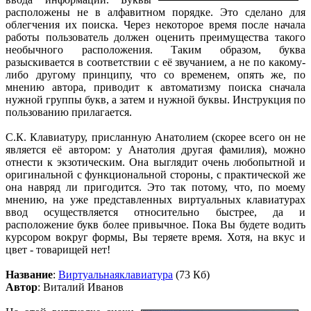
расположены не в алфавитном порядке. Это сделано для
облегчения их поиска. Через некоторое время после начала
работы пользователь должен оценить преимущества такого
необычного расположения. Таким образом, буква
разыскивается в соответствии с её звучанием, а не по какому-
либо другому принципу, что со временем, опять же, по
мнению автора, приводит к автоматизму поиска сначала
нужной группы букв, а затем и нужной буквы. Инструкция по
пользованию прилагается.
С.К. Клавиатуру, присланную Анатолием (скорее всего он не
является её автором: у Анатолия другая фамилия), можно
отнести к экзотическим. Она выглядит очень любопытной и
оригинальной с функциональной стороны, с практической же
она навряд ли пригодится. Это так потому, что, по моему
мнению, на уже представленных виртуальных клавиатурах
ввод осуществляется относительно быстрее, да и
расположение букв более привычное. Пока Вы будете водить
курсором вокруг формы, Вы теряете время. Хотя, на вкус и
цвет - товарищей нет!
Название
:
Виртуальнаяклавиатура
(73 Кб)
Автор
: Виталий Иванов