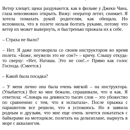
Ветер хлещет, щеки раздуваются, как в фильме у Джеки Чана,
глаза невозможно открыть. Вижу: оператор летит, снимает. Я
хотела помахать рукой родителям, как обещала. Но
вспомнила, что в полете нельзя болтать руками, потому что
ветер их может вывернуть, и быстренько прижала их к себе.
– Страха не было?
– Нет. Я даже поговорила со своим инструктором во время
полета. «Боже, неужели это не сон?» – кричу. Слышу откуда-
то сверху: «Нет, Наташа. Это не сон!..» Прямо как голос
Господа. (Смеется.)
– Какой была посадка?
– У меня лично она была очень мягкой – на инструктора.
(Улыбается.) Все ко мне бежали, спрашивали, что и как. Я
ответила: «Словарь на девяносто тысяч слов – это убожество
по сравнению с тем, что я испытала». После прыжка с
парашютом все решили, что я успокоюсь. Но я заявила
родным и друзьям, что мне еще очень хочется покататься с
байкерами на мотоцикле, полетать на дельтаплане, нырнуть в
море с аквалангом.