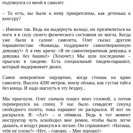
подтянулся со мной в самолет.
– То есть, вы были к нему прикреплены, как детеныш к
кенгуру?
– Именно так. Ведь ни выдернуть кольцо, ни приземлиться на
ноги я в силу своего физического состояния не могла. Когда
уже были в салоне самолета, Олег сказал другим
парашютистам: «Команда, поддержите самоотверженную
девушку!» А я ему кричу: «Я не самоотверженная девушка, я
девушка без башни!» (Хохочет.) Мы шли последними –
прыгали в тандеме. Есть специальный тандем-парашют,
который выдерживает двоих.
Самое невероятное ощущение, когда стоишь на краю
самолета. Высота 4200 метров, внизу облака, как густая тайга
без конца. И надо шагнуть в эту бездну...
Мы прыгнули. Олег сначала пошел вниз головой, а потом
перевернулся на спину. У нас было семьдесят секунд
свободного полета, пока парашют не раскрылся. И вот он
раскрылся. Я: «Ах!» – и обмякла. Ведь в тот момент
инструктор чуть освободил мне ремни, чтобы было легче
дышать, и воздух рванулся в легкие. Он спрашивает: «Наташа,
тебе не плохо?» «Нет, – говорю. – Мне хорошо!»