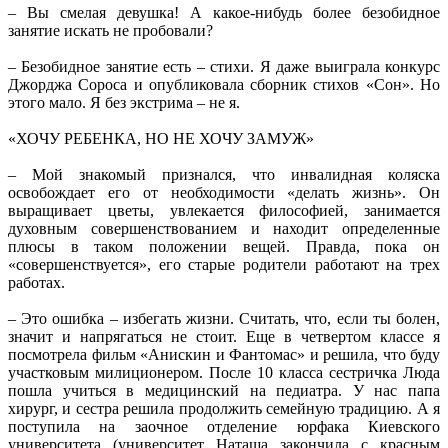
– Вы смелая девушка! А какое-нибудь более безобидное
занятие искать не пробовали?
– Безобидное занятие есть – стихи. Я даже выиграла конкурс
Джорджа Сороса и опубликовала сборник стихов «Сон». Но
этого мало. Я без экстрима – не я.
«ХОЧУ РЕБЕНКА, НО НЕ ХОЧУ ЗАМУЖ»
– Мой знакомый признался, что инвалидная коляска
освобождает его от необходимости «делать жизнь». Он
выращивает цветы, увлекается философией, занимается
духовным совершенствованием и находит определенные
плюсы в таком положении вещей. Правда, пока он
«совершенствуется», его старые родители работают на трех
работах.
– Это ошибка – избегать жизни. Считать, что, если ты болен,
значит и напрягаться не стоит. Еще в четвертом классе я
посмотрела фильм «Анискин и Фантомас» и решила, что буду
участковым милиционером. После 10 класса сестричка Люда
пошла учиться в медицинский на педиатра. У нас папа
хирург, и сестра решила продолжить семейную традицию. А я
поступила на заочное отделение юрфака Киевского
университета (университет Наташа закончила с красным