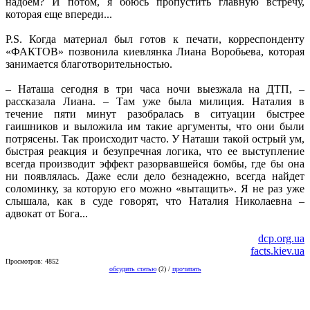
надоем? И потом, я боюсь пропустить главную встречу,
которая еще впереди...
Р.S. Когда материал был готов к печати, корреспонденту
«ФАКТОВ» позвонила киевлянка Лиана Воробьева, которая
занимается благотворительностью.
– Наташа сегодня в три часа ночи выезжала на ДТП, –
рассказала Лиана. – Там уже была милиция. Наталия в
течение пяти минут разобралась в ситуации быстрее
гаишников и выложила им такие аргументы, что они были
потрясены. Так происходит часто. У Наташи такой острый ум,
быстрая реакция и безупречная логика, что ее выступление
всегда производит эффект разорвавшейся бомбы, где бы она
ни появлялась. Даже если дело безнадежно, всегда найдет
соломинку, за которую его можно «вытащить». Я не раз уже
слышала, как в суде говорят, что Наталия Николаевна –
адвокат от Бога...
dcp.org.ua
facts.kiev.ua
Просмотров: 4852
обсудить статью
(2) /
прочитать