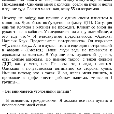
Николаевна!» Снимали меня с коляски, брали на руки и несли
в здание суда. Благо я маленькая, вешу 55 килограммов.
Никогда не забуду, как пришла с одним своим клиентом в
милицию. Дело было возбуждено по факту ДТП. Ситуация
еще та! Коляска в кабинет не проходит. Клиент со мной на
руках зашел в кабинет. У следователя глаза круглые: «Боже, а
это еще что?» Я невозмутимо представляюсь: «Адвокат
Наталия Крук. Представитель потерпевшего». Он вздыхает:
«Фу, слава Богу... А то я думал, что это еще один потерпевший
в аварии!» (Смеется.) Наши люди ведь не привыкли к
адвокатам на колясках. В Украине есть глухонемой адвокат,
есть слепые адвокаты. Но именно такого, с такой формой
ДЦП, как у меня, нет. Не всем это, правда, нравится.
Однажды я почувствовала антипатию со стороны судьи.
Именно потому, что я такая. И он, желая меня унизить, в
протоколе в графе «место работы» написал: «инвалид I
группы»...
– Вы занимаетесь уголовными делами?
– В основном, гражданскими. Я должна все-таки думать о
безопасности моей семьи.