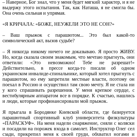
– Наверное, Бог знал, что у меня будет мягкий характер, и я не
выдержу этого испытания. Так, как Наташа, я не смогла бы.
Она очень сильная и упрямая.
«Я КРИЧАЛА: «БОЖЕ, НЕУЖЕЛИ ЭТО НЕ СОН?»
– Ваш прыжок с парашютом... Это был какой-то
символический акт, вызов судьбе?
– Я никогда никому ничего не доказываю. Я просто ЖИВУ.
Но, когда сказала своим знакомым, что мечтаю прыгнуть, они
ответили: «Это невозможно! Тебе не разрешат!»
Действительно, в прессе когда-то писали об одном
украинском инвалиде-спинальнике, который хотел прыгнуть с
парашютом, но ему запретили местные власти, поэтому он
поехал в Россию и осуществил там свою мечту. Я не стала ни
у кого спрашивать разрешения. У меня крепкое сердце, с
вестибулярным аппаратом все в порядке. К счастью, нашлись
и люди, которые профинансировали мой прыжок.
Я прыгала в Бородянке Киевской области, где базируется
парашютный спортивный клуб университета физкультуры
«ПАРАСКУФ». На меня надели снаряжение, сняли с коляски
и посадили на порожек входа в самолет. Инструктор Олег сел
сзади, прикрепил меня к своей груди, обхватил ногами и