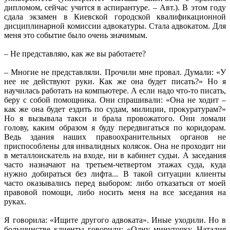
дипломом, сейчас учится в аспирантуре. – Авт.). В этом году
сдала экзамен в Киевской городской квалификационной
дисциплинарной комиссии адвокатуры. Стала адвокатом. Для
меня это событие было очень значимым.
– Не представляю, как же вы работаете?
– Многие не представляли. Прочили мне провал. Думали: «У
нее не действуют руки. Как же она будет писать?» Но я
научилась работать на компьютере. А если надо что-то писать,
беру с собой помощника. Они спрашивали: «Она не ходит –
как же она будет ездить по судам, милиции, прокуратурам?»
Но я вызывала такси и брала провожатого. Они ломали
голову, каким образом я буду передвигаться по коридорам.
Ведь здания наших правоохранительных органов не
приспособлены для инвалидных колясок. Она не проходит ни
в металлоискатель на входе, ни в кабинет судьи. А заседания
часто назначают на третьем-четвертом этажах суда, куда
нужно добираться без лифта... В такой ситуации клиенты
часто оказывались перед выбором: либо отказаться от моей
правовой помощи, либо носить меня на все заседания на
руках.
Я говорила: «Ищите другого адвоката». Иные уходили. Но в
большинстве клиенты говорили: «Одну минуточку, Наталия