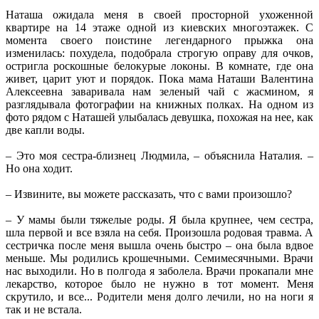
Наташа ожидала меня в своей просторной ухоженной
квартире на 14 этаже одной из киевских многоэтажек. С
момента своего поистине легендарного прыжка она
изменилась: похудела, подобрала строгую оправу для очков,
остригла роскошные белокурые локоны. В комнате, где она
живет, царит уют и порядок. Пока мама Наташи Валентина
Алексеевна заваривала нам зеленый чай с жасмином, я
разглядывала фотографии на книжных полках. На одном из
фото рядом с Наташей улыбалась девушка, похожая на нее, как
две капли воды.
– Это моя сестра-близнец Людмила, – объяснила Наталия. –
Но она ходит.
– Извините, вы можете рассказать, что с вами произошло?
– У мамы были тяжелые роды. Я была крупнее, чем сестра,
шла первой и все взяла на себя. Произошла родовая травма. А
сестричка после меня вышла очень быстро – она была вдвое
меньше. Мы родились крошечными. Семимесячными. Врачи
нас выходили. Но в полгода я заболела. Врачи прокапали мне
лекарство, которое было не нужно в тот момент. Меня
скрутило, и все... Родители меня долго лечили, но на ноги я
так и не встала.