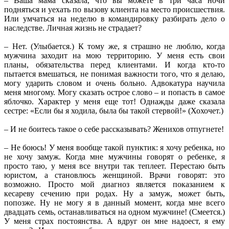
– Ваша мама сказала, что вы можете в три часа ночи
подняться и уехать по вызову клиента на место происшествия.
Или умчаться на неделю в командировку разбирать дело о
наследстве. Личная жизнь не страдает?
– Нет. (Улыбается.) К тому же, я страшно не люблю, когда
мужчина заходит на мою территорию. У меня есть свои
планы, обязательства перед клиентами. И когда кто-то
пытается вмешаться, не понимая важности того, что я делаю,
могу ударить словом и очень больно. Адвокатура научила
меня многому. Могу сказать острое слово – и попасть в самое
яблочко. Характер у меня еще тот! Однажды даже сказала
сестре: «Если бы я ходила, была бы такой стервой!» (Хохочет.)
– И не боитесь такое о себе рассказывать? Женихов отпугнете!
– Не боюсь! У меня вообще такой пунктик: я хочу ребенка, но
не хочу замуж. Когда мне мужчины говорят о ребенке, я
просто таю, у меня все внутри так теплеет. Перестаю быть
юристом, а становлюсь женщиной. Врачи говорят: это
возможно. Просто мой диагноз является показанием к
кесареву сечению при родах. Ну а замуж, может быть,
попозже. Ну не могу я в данный момент, когда мне всего
двадцать семь, останавливаться на одном мужчине! (Смеется.)
У меня страх постоянства. А вдруг он мне надоест, я ему