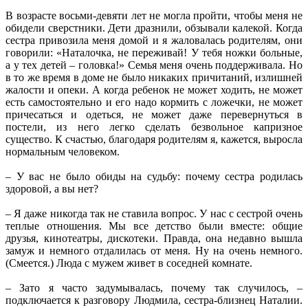
В возрасте восьми-девяти лет не могла пройти, чтобы меня не
обидели сверстники. Дети дразнили, обзывали калекой. Когда
сестра привозила меня домой и я жаловалась родителям, они
говорили: «Наталочка, не переживай! У тебя ножки больные,
а у тех детей – головка!» Семья меня очень поддерживала. Но
в то же время в доме не было никаких причитаний, излишней
жалости и опеки. А когда ребенок не может ходить, не может
есть самостоятельно и его надо кормить с ложечки, не может
причесаться и одеться, не может даже перевернуться в
постели, из него легко сделать безвольное капризное
существо. К счастью, благодаря родителям я, кажется, выросла
нормальным человеком.
– У вас не было обиды на судьбу: почему сестра родилась
здоровой, а вы нет?
– Я даже никогда так не ставила вопрос. У нас с сестрой очень
теплые отношения. Мы все детство были вместе: общие
друзья, кинотеатры, дискотеки. Правда, она недавно вышла
замуж и немного отдалилась от меня. Ну на очень немного.
(Смеется.) Люда с мужем живет в соседней комнате.
– Зато я часто задумывалась, почему так случилось, –
подключается к разговору Людмила, сестра-близнец Наталии.