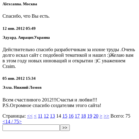
Alexcanna. Москва
Спасибо, что Вы есть.
12 янв. 2012 05:49
Эдуард. Анрацит.Украина
Действительно спасибо разработчикам за ихние труды .Очень
долго искал сайт с подобной тематикой и нашел :)Желаю вам
в этом году новых инноваций и открытии :)С уважением
Craim.
05 янв. 2012 15:34
Элла. Нижний Ломов
Всем счастливого 2012!!!Счастья и любви!!!
P.S.Огромное спасибо создателям этого сайта!
Страницы:
<<
<
11
12
13
14
15
16
17
18
19
20
>
>>
Всего: 75
<
14 / 75
>
>>