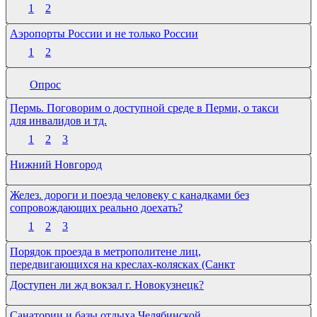
1
2
Аэропорты России и не только России
1
2
Опрос
Пермь. Поговорим о доступной среде в Перми, о такси
для инвалидов и тд.
1
2
3
Нижний Новгород
Желез. дороги и поезда человеку с канадками без
сопровождающих реально доехать?
1
2
3
Порядок проезда в метрополитене лиц,
передвигающихся на креслах-колясках (Санкт
Доступен ли жд вокзал г. Новокузнецк?
Санатории и базы отдыха Челябинской