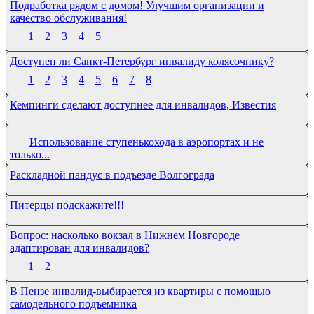
Подработка рядом с домом! Улучшим организации и
качество обслуживания!
1
2
3
4
5
Доступен ли Санкт-Петербург инвалиду колясочнику?
1
2
3
4
5
6
7
8
Кемпинги сделают доступнее для инвалидов, Известия
Использование ступенькохода в аэропортах и не
только...
Раскладной пандус в подъезде Волгограда
Питерцы подскажите!!!
Вопрос: насколько вокзал в Нижнем Новгороде
адаптирован для инвалидов?
1
2
В Пензе инвалид-выбирается из квартиры с помощью
самодельного подъемника