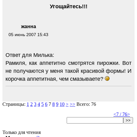
Угощайтесь!!!
жанна
05 июнь 2007 15:43
Ответ для Милька:
Рамиля, как аппетитно смотрятся пирожки. Вот
не получаются у меня такой красивой формы! И
корочка аппетитная, чем смазываете?
Страницы:
1
2
3
4
5
6
7
8
9
10
>
>>
Всего: 76
<
7 / 76
>
>>
Только для чтения