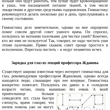
больше они будут работать, тем лучше будет кровообращение
в ушах, тем насыщенней питание тканей, в том числе
лекарствами и другими средствами оздоровления. Гимнастику
рекомендуется делать несколько раз в день, прислушиваясь к
своему состоянию.
Гимнастика дело замечательное, однако на мое ощущение
помог совсем другой совет ушного врача. Он спросил,
пользуюсь ли ватными палочками для чистки ушей? Конечно,
кто же ими не пользуется! Так, говорит, не надо чистить уши
этими палочками. Прямо скажем, совет проще простого в
исполнении. Перестала чистить – и недуг незаметно исчез.
Зарядка для глаз из лекций профессора Жданова
Существует широко известная через интернет гимнастика для
глаз, рекомендуемая профессором Ждановым, однако всегда
находятся люди, слышащие про нее впервые. Гимнастика
конкретно помогает. Пользуюсь ею давно и в солидном
возрасте читаю, пишу, вышиваю без очков.
А моей
приятельнице больше
семидесяти лет, стала быстро
слепнуть, врачи говорят, что
ничем помочь уже не могут.