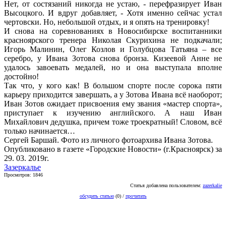
Нет, от состязаний никогда не устаю, - перефразирует Иван
Высоцкого. И вдруг добавляет, - Хотя именно сейчас устал
чертовски. Но, небольшой отдых, и я опять на тренировку!
И снова на соревнованиях в Новосибирске воспитанники
красноярского тренера Николая Скурихина не подкачали;
Игорь Малинин, Олег Козлов и Голубцова Татьяна – все
серебро, у Ивана Зотова снова бронза. Кизеевой Анне не
удалось завоевать медалей, но и она выступала вполне
достойно!
Так что, у кого как! В большом спорте после сорока пяти
карьеру приходится завершать, а у Зотова Ивана всё наоборот;
Иван Зотов ожидает присвоения ему звания «мастер спорта»,
приступает к изучению английского. А наш Иван
Михайлович дедушка, причем тоже троекратный! Словом, всё
только начинается…
Сергей Баршай. Фото из личного фотоархива Ивана Зотова.
Опубликовано в газете «Городские Новости» (г.Красноярск) за
29. 03. 2019г.
Зазеркалье
Просмотров: 1846
Статья добавлена пользователем:
zazerkalie
обсудить статью
(0) /
прочитать