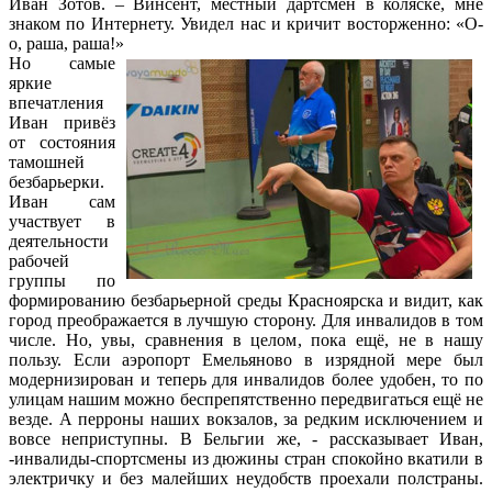
Иван Зотов. – Винсент, местный дартсмен в коляске, мне
знаком по Интернету. Увидел нас и кричит восторженно: «О-
о, раша, раша!»
Но самые
яркие
впечатления
Иван привёз
от состояния
тамошней
безбарьерки.
Иван сам
участвует в
деятельности
рабочей
группы по
формированию безбарьерной среды Красноярска и видит, как
город преображается в лучшую сторону. Для инвалидов в том
числе. Но, увы, сравнения в целом, пока ещё, не в нашу
пользу. Если аэропорт Емельяново в изрядной мере был
модернизирован и теперь для инвалидов более удобен, то по
улицам нашим можно беспрепятственно передвигаться ещё не
везде. А перроны наших вокзалов, за редким исключением и
вовсе неприступны. В Бельгии же, - рассказывает Иван,
-инвалиды-спортсмены из дюжины стран спокойно вкатили в
электричку и без малейших неудобств проехали полстраны.