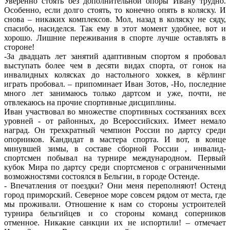
Уверенно стоять без дополнительной опоры Ивану трудно.
Особенно, если долго стоять, то конечно опять в коляску. И
снова – никаких комплексов. Мол, назад в коляску не сяду,
спасибо, насиделся. Так ему в этот момент удобнее, вот и
хорошо. Лишние переживания в спорте лучше оставлять в
стороне!
-За двадцать лет занятий адаптивным спортом я пробовал
выступать более чем в десяти видах спорта, от гонок на
инвалидных колясках до настольного хоккея, в кёрлинг
играть пробовал. – припоминает Иван Зотов, -Но, последние
много лет занимаюсь только дартсом и уже, почти, не
отвлекаюсь на прочие спортивные дисциплины.
Иван участвовал во множестве спортивных состязаниях всех
уровней - от районных, до Всероссийских. Имеет немало
наград. Он трехкратный чемпион России по дартсу среди
опорников. Кандидат в мастера спорта. И вот, в конце
минувшей зимы, в составе сборной России , инвалид-
спортсмен побывал на турнире международном. Первый
кубок Мира по дартсу среди спортсменов с ограниченными
возможностями состоялся в Бельгии, в городе Остенде.
- Впечатления от поездки? Они меня переполняют! Остенд
город приморский. Северное море совсем рядом от места, где
мы проживали. Отношение к нам со стороны устроителей
турнира бельгийцев и со стороны команд соперников
отменное. Никакие санкции их не испортили! – отмечает