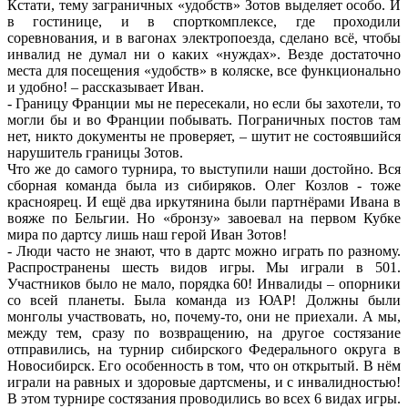
Кстати, тему заграничных «удобств» Зотов выделяет особо. И
в гостинице, и в спорткомплексе, где проходили
соревнования, и в вагонах электропоезда, сделано всё, чтобы
инвалид не думал ни о каких «нуждах». Везде достаточно
места для посещения «удобств» в коляске, все функционально
и удобно! – рассказывает Иван.
- Границу Франции мы не пересекали, но если бы захотели, то
могли бы и во Франции побывать. Пограничных постов там
нет, никто документы не проверяет, – шутит не состоявшийся
нарушитель границы Зотов.
Что же до самого турнира, то выступили наши достойно. Вся
сборная команда была из сибиряков. Олег Козлов - тоже
красноярец. И ещё два иркутянина были партнёрами Ивана в
вояже по Бельгии. Но «бронзу» завоевал на первом Кубке
мира по дартсу лишь наш герой Иван Зотов!
- Люди часто не знают, что в дартс можно играть по разному.
Распространены шесть видов игры. Мы играли в 501.
Участников было не мало, порядка 60! Инвалиды – опорники
со всей планеты. Была команда из ЮАР! Должны были
монголы участвовать, но, почему-то, они не приехали. А мы,
между тем, сразу по возвращению, на другое состязание
отправились, на турнир сибирского Федерального округа в
Новосибирск. Его особенность в том, что он открытый. В нём
играли на равных и здоровые дартсмены, и с инвалидностью!
В этом турнире состязания проводились во всех 6 видах игры.