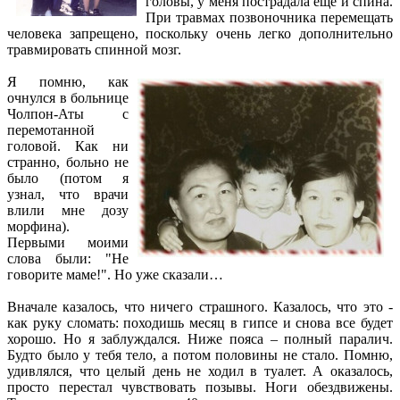
головы, у меня пострадала еще и спина.
При травмах позвоночника перемещать
человека запрещено, поскольку очень легко дополнительно
травмировать спинной мозг.
Я помню, как
очнулся в больнице
Чолпон-Аты с
перемотанной
головой. Как ни
странно, больно не
было (потом я
узнал, что врачи
влили мне дозу
морфина).
Первыми моими
слова были: "Не
говорите маме!". Но уже сказали…
Вначале казалось, что ничего страшного. Казалось, что это -
как руку сломать: походишь месяц в гипсе и снова все будет
хорошо. Но я заблуждался. Ниже пояса – полный паралич.
Будто было у тебя тело, а потом половины не стало. Помню,
удивлялся, что целый день не ходил в туалет. А оказалось,
просто перестал чувствовать позывы. Ноги обездвижены.