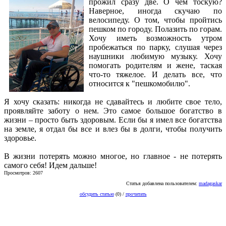
прожил сразу две. О чем тоскую?
Наверное, иногда скучаю по
велосипеду. О том, чтобы пройтись
пешком по городу. Полазить по горам.
Хочу иметь возможность утром
пробежаться по парку, слушая через
наушники любимую музыку. Хочу
помогать родителям и жене, таская
что-то тяжелое. И делать все, что
относится к "пешкомобилю".
Я хочу сказать: никогда не сдавайтесь и любите свое тело,
проявляйте заботу о нем. Это самое большое богатство в
жизни – просто быть здоровым. Если бы я имел все богатства
на земле, я отдал бы все и влез бы в долги, чтобы получить
здоровье.
В жизни потерять можно многое, но главное - не потерять
самого себя! Идем дальше!
Просмотров: 2607
Статья добавлена пользователем:
madagaskar
обсудить статью
(0) /
прочитать