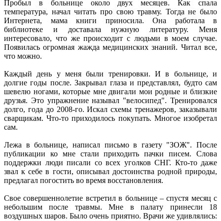
Пробыл в больнице около двух месяцев. Как спала
температура, начал читать про свою травму. Тогда не было
Интернета, мама книги приносила. Она работала в
библиотеке и доставала нужную литературу. Меня
интересовало, что же происходит с людьми в моем случае.
Появилась огромная жажда медицинских знаний. Читал все,
что можно.
Каждый день у меня были тренировки. И в больнице, и
долгие годы после. Закрывал глаза и представлял, будто сам
шевелю ногами, которые мне двигали мои родные и близкие
друзья. Это упражнение называл "велосипед". Тренировался
долго, года до 2008-го. Искал схемы тренажеров, заказывали
сварщикам. Что-то приходилось покупать. Многое изобретал
сам.
Лежа в больнице, написал письмо в газету "ЗОЖ". После
публикации ко мне стали приходить пачки писем. Слова
поддержки люди писали со всех уголков СНГ. Кто-то даже
звал к себе в гости, описывал достоинства родной природы,
предлагал погостить во время восстановления.
Свое совершеннолетие встретил в больнице – спустя месяц с
небольшим после травмы. Мне в палату принесли 18
воздушных шаров. Было очень приятно. Врачи же удивлялись: