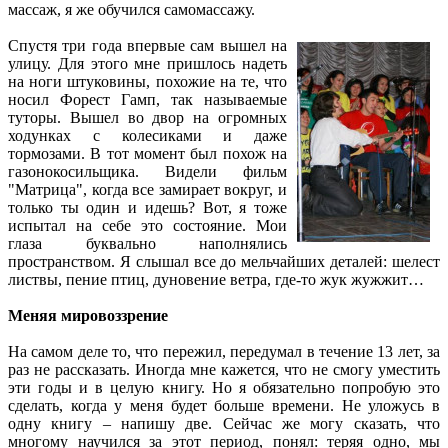
массаж, я же обучился самомассажу.
Спустя три года впервые сам вышел на
улицу. Для этого мне пришлось надеть
на ноги штуковины, похожие на те, что
носил Форест Гамп, так называемые
туторы. Вышел во двор на огромных
ходунках с колесиками и даже
тормозами. В тот момент был похож на
газонокосильщика. Видели фильм
"Матрица", когда все замирает вокруг, и
только ты один и идешь? Вот, я тоже
испытал на себе это состояние. Мои
глаза буквально наполнялись
пространством. Я слышал все до мельчайших деталей: шелест
листвы, пение птиц, дуновение ветра, где-то жук жужжит…
Меняя мировоззрение
На самом деле то, что пережил, передумал в течение 13 лет, за
раз не рассказать. Иногда мне кажется, что не смогу уместить
эти годы и в целую книгу. Но я обязательно попробую это
сделать, когда у меня будет больше времени. Не уложусь в
одну книгу – напишу две. Сейчас же могу сказать, что
многому научился за этот период, понял: теряя одно, мы