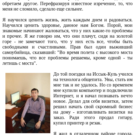
обретаем другое. Перефразируя известное изречение, то, что
меня не сломило, сделало еще сильнее.
Я научился ценить жизнь, жить каждым днем и радоваться.
Научился ценить здоровье, данное нам Богом. Порой, мои
знакомые начинают жаловаться, что у них какие-то проблемы
и прочее. Я же говорю им, что они плачут, сидя на золотой
горе - не замечают того, что у них есть все, чтобы быть
свободными и счастливыми. Прав был один выживший
самоубийица, сказавший: "Во время полета с высокого моста
понимаешь, что все проблемы решаемы, кроме одной - ты
летишь с моста".
До той поездки на Иссык-Куль учился
на технолога общепита. Увы, стать им
мне так и не удалось. Но со временем
мне купили компьютер и подключили
Интернет, и я начал познавать нечто
новое. Делал для себя визитки, затем
решил начать свой скромный бизнес
на дому - изготавливать визитки на
заказ. Ради этого продал гитару,
купил принтер и резак.
Я жил в отдаленном районе города,