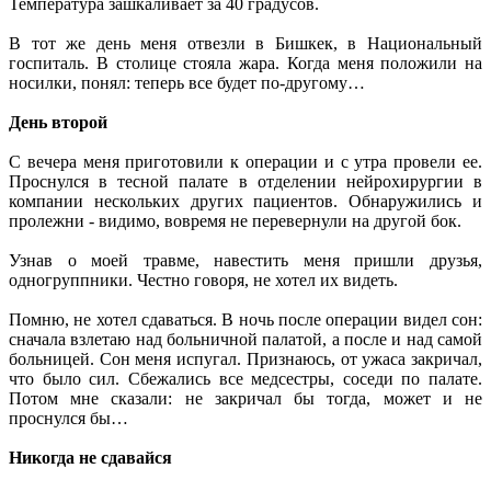
Температура зашкаливает за 40 градусов.
В тот же день меня отвезли в Бишкек, в Национальный
госпиталь. В столице стояла жара. Когда меня положили на
носилки, понял: теперь все будет по-другому…
День второй
С вечера меня приготовили к операции и с утра провели ее.
Проснулся в тесной палате в отделении нейрохирургии в
компании нескольких других пациентов. Обнаружились и
пролежни - видимо, вовремя не перевернули на другой бок.
Узнав о моей травме, навестить меня пришли друзья,
одногруппники. Честно говоря, не хотел их видеть.
Помню, не хотел сдаваться. В ночь после операции видел сон:
сначала взлетаю над больничной палатой, а после и над самой
больницей. Сон меня испугал. Признаюсь, от ужаса закричал,
что было сил. Сбежались все медсестры, соседи по палате.
Потом мне сказали: не закричал бы тогда, может и не
проснулся бы…
Никогда не сдавайся