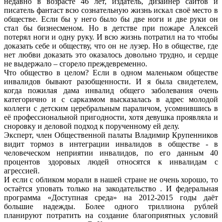
недавно в возрасте 46 лет, издатель, дизайнер сайтов и
писатель фантаст всю сознательную жизнь искал своё место в
обществе. Если бы у него было бы две ноги и две руки он
стал бы бизнесменом. Но в детстве при пожаре Алексей
потерял ноги и одну руку. И всю жизнь потратил на то чтобы
доказать себе и обществу, что он не лузер. Но в обществе, где
нет любви доказать это оказалось довольно трудно, и сердце
не выдержало – сгорело преждевременно.
Что общество в целом? Если в одном маленьком обществе
инвалидов бывают разобщенности. И я была свидетелем,
когда пожилая дама инвалид общего заболевания очень
категорично и с сарказмом высказалась в адрес молодой
коллеги с детским церебральным параличом, усомнившись в
её профессиональной пригодности, хотя девушка проявляла и
сноровку и деловой подход к порученному ей делу.
Эксперт, член Общественной палаты Владимир Крупенников
видит тормоз в интеграции инвалидов в обществе - в
человеческом неприятии инвалидов, по его данным 40
процентов здоровых людей относятся к инвалидам с
агрессией.
И если с обликом морали в нашей стране не очень хорошо, то
остаётся уповать только на закодательство . И федеральная
программа «Доступная среда» на 2012-2015 годы даёт
большие надежды. Более одного триллиона рублей
планируют потратить на создание благоприятных условий