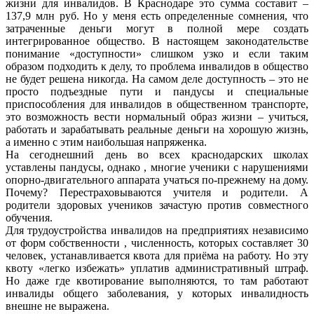
жизни для инвалидов. В Краснодаре это сумма составит –
137,9 млн руб. Но у меня есть определенные сомнения, что
затраченные деньги могут в полной мере создать
интегрированное общество. В настоящем законодательстве
понимание «доступности» слишком узко и если таким
образом подходить к делу, то проблема инвалидов в общество
не будет решена никогда. На самом деле доступность – это не
просто подъездные пути и пандусы и специальные
приспособления для инвалидов в общественном транспорте,
это возможность вести нормальный образ жизни – учиться,
работать и зарабатывать реальные деньги на хорошую жизнь,
а именно с этим наибольшая напряженка.
На сегоднешний день во всех краснодарских школах
уставлены пандусы, однако , многие ученики с нарушениями
опорно-двигательного аппарата учаться по-прежнему на дому.
Почему? Перестраховываются учителя и родители. А
родители здоровых учеников зачастую против совместного
обучения.
Для трудоустройства инвалидов на предприятиях независимо
от форм собственности , численность, которых составляет 30
человек, устанавливается квота для приёма на работу. Но эту
квоту «легко избежать» уплатив административный штраф.
Но даже где квотирование выполняются, то там работают
инвалиды общего заболевания, у которых инвалидность
внешне не выражена.