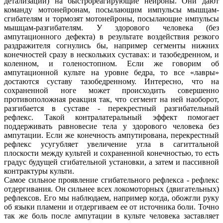
детализации) на быстрореагирующие нейроны. Они дают
команду мотонейронам, посылающим импульсы мышцам-
сгибателям и тормозят мотонейроны, посылающие импульсы
мышцам-разгибателям. У здорового человека (без
ампутационного дефекта) в результате воздействия резкого
раздражителя согнулись бы, например сегменты нижних
конечностей сразу в нескольких суставах: и тазобедренном, и
коленном, и голеностопном. Если же говорим об
ампутационной культе на уровне бедра, то все «лавры»
достаются суставу тазобедренному. Интересно, что на
сохраненной ноге может происходить совершенно
противоположная реакция так, что сегмент на ней наоборот,
разгибается в суставе - перекрестный разгибательный
рефлекс. Такой контралатеральный эффект помогает
поддерживать равновесие тела у здорового человека без
ампутации. Если же конечность ампутирована, перекрестный
рефлекс усугубляет увеличение угла в сагиттальной
плоскости между культей и сохраненной конечностью, то есть
градус будущей сгибательной установки, а затем и пассивной
контрактуры культи.
Самое сильное проявление сгибательного рефлекса - рефлекс
отдергивания. Он сильнее всех локомоторных (двигательных)
рефлексов. Его мы наблюдаем, например когда, обожгли руку
об языки пламени и отдергиваем ее от источника боли. Точно
так же боль после ампутации в культе человека заставляет