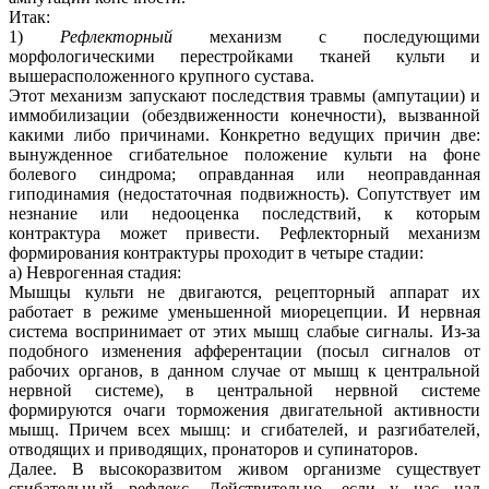
Итак:
1)
Рефлекторный
механизм с последующими
морфологическими перестройками тканей культи и
вышерасположенного крупного сустава.
Этот механизм запускают последствия травмы (ампутации) и
иммобилизации (обездвиженности конечности), вызванной
какими либо причинами. Конкретно ведущих причин две:
вынужденное сгибательное положение культи на фоне
болевого синдрома; оправданная или неоправданная
гиподинамия (недостаточная подвижность). Сопутствует им
незнание или недооценка последствий, к которым
контрактура может привести. Рефлекторный механизм
формирования контрактуры проходит в четыре стадии:
а) Неврогенная стадия:
Мышцы культи не двигаются, рецепторный аппарат их
работает в режиме уменьшенной миорецепции. И нервная
система воспринимает от этих мышц слабые сигналы. Из-за
подобного изменения афферентации (посыл сигналов от
рабочих органов, в данном случае от мышц к центральной
нервной системе), в центральной нервной системе
формируются очаги торможения двигательной активности
мышц. Причем всех мышц: и сгибателей, и разгибателей,
отводящих и приводящих, пронаторов и супинаторов.
Далее. В высокоразвитом живом организме существует
сгибательный рефлекс. Действительно, если у нас над