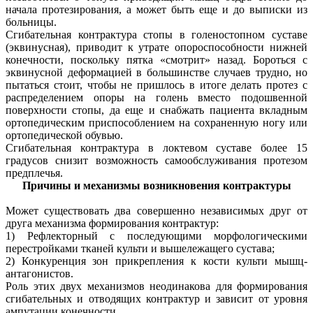
начала протезирования, а может быть еще и до выписки из
больницы.
Сгибательная контрактура стопы в голеностопном суставе
(эквинусная), приводит к утрате опороспособности нижней
конечности, поскольку пятка «смотрит» назад. Бороться с
эквинусной деформацией в большинстве случаев трудно, но
пытаться стоит, чтобы не пришлось в итоге делать протез с
распределением опоры на голень вместо подошвенной
поверхности стопы, да еще и снабжать пациента вкладным
ортопедическим приспособлением на сохраненную ногу или
ортопедической обувью.
Сгибательная контрактура в локтевом суставе более 15
градусов снизит возможность самообслуживания протезом
предплечья.
Причины и механизмы возникновения контрактуры
Может существовать два совершенно независимых друг от
друга механизма формирования контрактур:
1) Рефлекторный с последующими морфологическими
перестройками тканей культи и вышележащего сустава;
2) Конкуренция зон прикрепления к кости культи мышц-
антагонистов.
Роль этих двух механизмов неодинакова для формирования
сгибательных и отводящих контрактур и зависит от уровня
ампутации конечности.