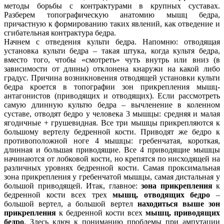
методы борьбы с контрактурами в крупных суставах.
Разберем топографическую анатомию мышц бедра,
причастную к формированию таких явлений, как отведение и
сгибательная контрактура бедра.
Начнем с отведения культи бедра. Напомню: отводящая
установка культи бедра – такая штука, когда культя бедра,
вместо того, чтобы «смотреть» чуть внутрь или вниз (в
зависимости от длины) отклонена кнаружи на какой либо
градус. Причина возникновения отводящей установки культи
бедра кроется в топографии зон прикрепления мышц-
антагонистов (приводящих и отводящих). Если рассмотреть
самую длинную культю бедра – вычленение в коленном
суставе, отводят бедро у человека 3 мышцы: средняя и малая
ягодичные + грушевидная. Все три мышцы прикрепляются к
большому вертелу бедренной кости. Приводят же бедро к
противоположной ноге 4 мышцы: гребенчатая, короткая,
длинная и большая приводящие. Все 4 приводящие мышцы
начинаются от лобковой кости, но крепятся по нисходящей на
различных уровнях бедренной кости. Самая проксимальная
зона прикрепления у гребенчатой мышцы, самая дистальная у
большой приводящей. Итак, главное:
зона прикрепления
к
бедренной кости всех трех
мышц, отводящих бедро
–
большой вертел, а большой вертел
находиться выше зон
прикрепления
к бедренной кости всех
мышц, приводящих
бедро
. Здесь ключ к пониманию проблемы при ампутации