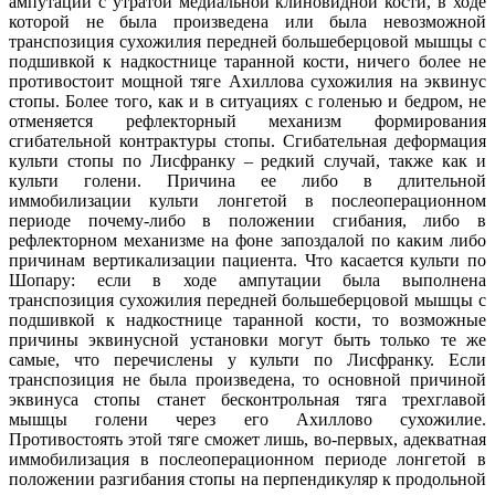
ампутации с утратой медиальной клиновидной кости, в ходе
которой не была произведена или была невозможной
транспозиция сухожилия передней большеберцовой мышцы с
подшивкой к надкостнице таранной кости, ничего более не
противостоит мощной тяге Ахиллова сухожилия на эквинус
стопы. Более того, как и в ситуациях с голенью и бедром, не
отменяется рефлекторный механизм формирования
сгибательной контрактуры стопы. Сгибательная деформация
культи стопы по Лисфранку – редкий случай, также как и
культи голени. Причина ее либо в длительной
иммобилизации культи лонгетой в послеоперационном
периоде почему-либо в положении сгибания, либо в
рефлекторном механизме на фоне запоздалой по каким либо
причинам вертикализации пациента. Что касается культи по
Шопару: если в ходе ампутации была выполнена
транспозиция сухожилия передней большеберцовой мышцы с
подшивкой к надкостнице таранной кости, то возможные
причины эквинусной установки могут быть только те же
самые, что перечислены у культи по Лисфранку. Если
транспозиция не была произведена, то основной причиной
эквинуса стопы станет бесконтрольная тяга трехглавой
мышцы голени через его Ахиллово сухожилие.
Противостоять этой тяге сможет лишь, во-первых, адекватная
иммобилизация в послеоперационном периоде лонгетой в
положении разгибания стопы на перпендикуляр к продольной