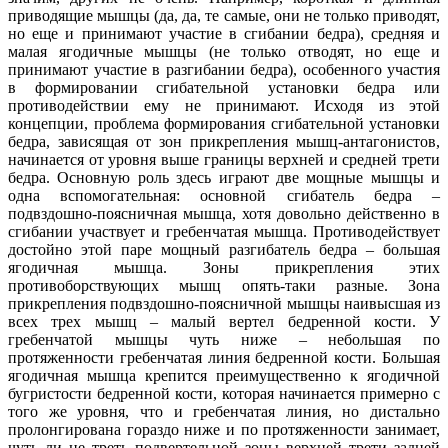
приводящие мышцы (да, да, те самые, они не только приводят,
но еще и принимают участие в сгибании бедра), средняя и
малая ягодичные мышцы (не только отводят, но еще и
принимают участие в разгибании бедра), особенного участия
в формировании сгибательной установки бедра или
противодействии ему не принимают. Исходя из этой
концепции, проблема формирования сгибательной установки
бедра, зависящая от зон прикрепления мышц-антагонистов,
начинается от уровня выше границы верхней и средней трети
бедра. Основную роль здесь играют две мощные мышцы и
одна вспомогательная: основной сгибатель бедра –
подвздошно-поясничная мышца, хотя довольно действенно в
сгибании участвует и гребенчатая мышца. Противодействует
достойно этой паре мощный разгибатель бедра – большая
ягодичная мышца. Зоны прикрепления этих
противоборствующих мышц опять-таки разные. Зона
прикрепления подвздошно-поясничной мышцы наивысшая из
всех трех мышц – малый вертел бедренной кости. У
гребенчатой мышцы чуть ниже – небольшая по
протяженности гребенчатая линия бедренной кости. Большая
ягодичная мышца крепится преимущественно к ягодичной
бугристости бедренной кости, которая начинается примерно с
того же уровня, что и гребенчатая линия, но дистально
пролонгирована гораздо ниже и по протяженности занимает,
чуть ли не треть подвертельной зоны верхней трети задней