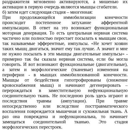
раздражителя мгновенно активируются, а мишенью их
активации в первую очередь являются мышцы сгибатели.
б) затем идет следующая стадия – миогенная:
При продолжающейся иммобилизации конечности
происходит постепенное затухание афферентной
импульсации. В ответ на это возникает функциональная
моторная денервация. То есть центральная нервная система
частично или полностью перестает посылать к мышцам свои,
так называемые эфферентные, импульсы. «Не хочет хозяин
таких мышц двигаться, значит ему так лучше. А значит и мне
не нужно посылать в эти мышцы двигательные импульсы» -
примерно так бы сказала нервная система, если бы могла
говорить. И вот возникают функциональные (двигательные),
а затем и морфологические (тканевые) изменения на
периферии - в мышцах иммобилизованной конечности.
Мышцы от бездействия гипотрофированы (снижение
кровоснабжения мышц) и начинают дегенерировать –
перерождаться в заместительную нефункциональную
соединительную ткань. Не последнюю роль здесь играют и
последствия травмы (ампутации). При травме
непосредственно или вследствие посттравматического
воспаления повреждается мышечная и сухожильная ткань. А
раз она повреждена и нефункциональна, то начинает
замещаться соединительной тканью. Это стадия
морфологических перестроек.