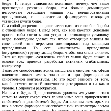
бедра. И теперь становится понятным, почему, чем выше
произведена резекция бедра, тем больше доминируют
нетронутые отводящие мышцы над резецированными
приводящими, и впоследствии формируется отводящая
установка культи бедра.
Сам собой досрочно напрашивается один из способов борьбы
с отведением бедра. Вывод этот, как мне кажется, довольно
прост: чтобы снизить или устранить отводящую установку
бедра, необходимо сделать так, чтобы отводящие мышцы по
силе своей тяги перестали доминировать над мышцами
приводящими. То есть «накачивать» приводящую
(внутреннюю) группу мышц бедра, чтобы она стала сильнее.
Этот же принцип «усиления» слабых мышц будет лежать в
основе всех приемов разработки активных сгибательных
контрактур.
Такая же своеобразная война мышц-антагонистов «за сферы
влияния» может иметь значение и при формировании
сгибательной контрактуры. Но это будет зависеть от того,
какой сегмент нижней конечности резецирован и на каком
уровне. Попробуем разобраться.
Начнем с бедра. При различных уровнях ампутации этого
сегмента могут сохраняться те или иные зоны прикрепления
сгибателей и разгибателей бедра. Антагонизм некоторых из
них в генезе формирования сгибательной контрактуры весьма
значим, других не очень. Например, короткая и длинная