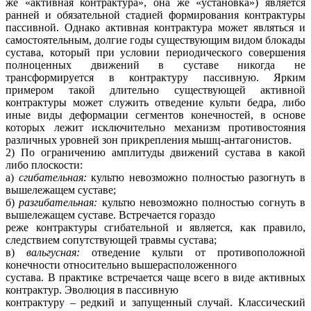
же «активная контрактура», она же «установка») является
ранней и обязательной стадией формирования контрактуры
пассивной. Однако активная контрактура может являться и
самостоятельным, долгие годы существующим видом блокады
сустава, который при условии периодического совершения
полноценных движений в суставе никогда не
трансформируется в контрактуру пассивную. Ярким
примером такой длительно существующей активной
контрактуры может служить отведение культи бедра, либо
иные виды деформации сегментов конечностей, в основе
которых лежит исключительно механизм противостояния
различных уровней зон прикрепления мышц-антагонистов.
2) По ограничению амплитуды движений сустава в какой
либо плоскости:
а)
сгибательная:
культю невозможно полностью разогнуть в
вышележащем суставе;
б)
разгибательная:
культю невозможно полностью согнуть в
вышележащем суставе. Встречается гораздо
реже контрактуры сгибательной и является, как правило,
следствием сопутствующей травмы сустава;
в)
вальгусная:
отведение культи от противоположной
конечности относительно вышерасположенного
сустава. В практике встречается чаще всего в виде активных
контрактур. Эволюция в пассивную
контрактуру – редкий и запущенный случай. Классический