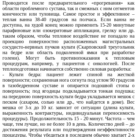
Проводится после предварительного «прогревания» как
области проблемного сустава, так и смежных с ним сегментов
конечности или туловища. Самое простое и эффективное –
теплая ванна 38-40 градусов на полчаса. Если ванна не
доступна, на худой конец можно применить 15-20 минутные
парафиновые или озокеритовые аппликации, грелку или др.
таким образом, чтобы тепловое воздействие не попадало на
проекцию поверхностно расположенных магистральных
сосудисто-нервных пучков культи (Скарповский треугольник
на бедре или область подколенной ямки при разработке
голени). Могут быть противопоказания к тепловым
процедурам, например, у пациентов с онкологией. После
теплоподготовки начинается собственно силовая разработка:
- Культи бедра: пациент лежит спиной на жесткой
поверхности; сохраненная нога согнута под углом 90 градусов
в тазобедренном суставе и опирается подошвой стопы о
поверхность; под ягодицы подкладывается тонкая подушка;
на переднюю поверхность культи бедра укладывается мешок с
песком (сахаром, солью или др., что найдется в доме). Вес
мешка от 3-х до 10 кг. зависит от ситуации (длина культи,
выраженность контрактуры, индивидуальная переносимость
процедуры). Продолжительность 15 - 20 минут. Частота – чем
чаще, тем лучше, но не более 10 в день. Количество дней – до
достижения результата или подтверждения неэффективности
процедуры. Чтобы убедиться в последнем обычно хватает 2-х