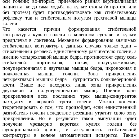
оси голени; во-вторых, приемлемо ранняя вертикализация
пациента, когда сама ходьба на культе стопы (в протезе или
без протеза) будет противодействовать как сгибательному
рефлексу, так и сгибательным потугам трехглавой мышцы
голени.
Что касается причин формирования сгибательной
контрактуры культи голени в коленном суставе и культи
предплечья в локтевом. Механизм формирования значимых
сгибательных контрактур в данных случаях только один –
сгибательный рефлекс. Единственному разгибателю голени, а
именно четырехглавой мышце бедра, противостоят сразу семь
сгибателей: портняжная, тонкая, полусухожильная,
полуперепончатая и двуглавая мышцы бедра, икроножная и
подколенная мышцы голени. Зона прикрепления
четырехглавой мышцы бедра – бугристость большеберцовой
кости. Выше нее находятся лишь зоны прикрепления
двуглавой и полуперепончатой мышц. Причем зоны
прикрепления всех последних трех мышц-конкуренток
находятся в верхней трети голени. Можно конечно
теоретизировать о том, что произойдет, если единственный
разгибатель голени вследствие резекции утратит свою зону
прикрепления. Но в результате такой ампутации будет
получена чрезмерно короткая культя голени без
функциональной длины, и актуальность сгибательной
контрактуры в колене автоматически испарится. Таким