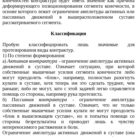
конечностей контрактура будет иметь значение как причина
деформирующего позиционирования сегмента конечности, в
основе которого лежит ограничение амплитуды активных или
пассивных движений в вышерасположенном суставе
рассматриваемого сегмента.
Классификация
Пробую классифицировать лишь значимые для
протезирования виды контрактур.
1) По степени формирования:
а)
Активная контрактура
- ограничение амплитуды активных
движений в суставе. Означает ситуацию, при которой
собственные мышечные усилия сегмента конечности либо
могут преодолеть «блок», например, полностью разогнуть
культю в суставе, хотя теперь им это сделать труднее, чем
раньше; либо не могут, зато с этой задачей легко справляется
помощь со стороны, например рука протезиста.
б)
Пассивная контрактура
- ограничение амплитуды
пассивных движений в суставе. Означает, что не только
собственные мышечные усилия культи не могут преодолеть
«блок в вышележащем суставе», но и попытка помощи со
стороны безрезультатна и приводит лишь к чувству
непереносимого растяжения и боли.
Ограничение амплитуды активных движений в суставе (она