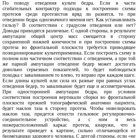
По поводу отведения культи бедра. Если в части
сгибательных контрактур подходы к построению схемы
протезов среди протезистов вряд ли разнятся, то при
отведении бедра однозначного мнения нет. Как устанавливать
гильзу? В соответствии с градусом отведения или нет?
Доводы приводятся различные. С одной стороны, в результате
ампутации общий центр масс смещается в сторону
сохраненной нижней конечности и при построении схемы
протеза во фронтальной плоскости требуется приводящее
позиционирование культеприемника. Если построить схему в
полном или частичном соответствии с отведением, а при той
же парной ампутации отведение бедер может достигать
довольно серьезных показателей, то будет наблюдаться
походка с заваливанием то влево, то вправо при каждом шаге.
Если длины культей или сила их разные при равных углах
отведения бедер, то заваливание будет еще и ассиметричным.
При односторонней ампутации бедра, при условии
соответствия построения вертикали сборки во фронтальной
плоскости прежней топографической анатомии пациента,
будет наклон таза в сторону протеза. Чтобы нивелировать
наклон таза, придется отнести гильзовое регулировочно-
соединительное устройство, а с ним и весь
нижерасположенный каркас протеза, кнаружи, что в
результате приведет к картине, сильно отличающейся от
биомеханики здорового человека. С другой стороны, если «не