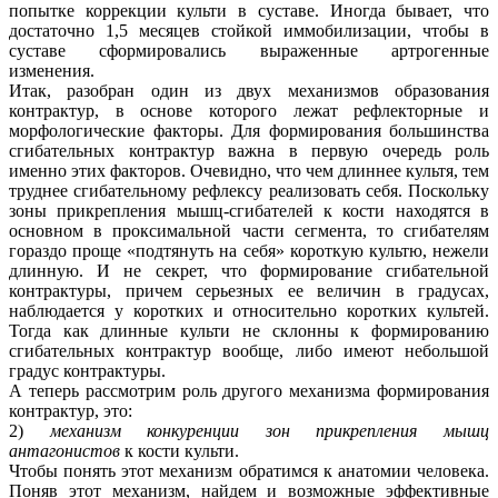
попытке коррекции культи в суставе. Иногда бывает, что
достаточно 1,5 месяцев стойкой иммобилизации, чтобы в
суставе сформировались выраженные артрогенные
изменения.
Итак, разобран один из двух механизмов образования
контрактур, в основе которого лежат рефлекторные и
морфологические факторы. Для формирования большинства
сгибательных контрактур важна в первую очередь роль
именно этих факторов. Очевидно, что чем длиннее культя, тем
труднее сгибательному рефлексу реализовать себя. Поскольку
зоны прикрепления мышц-сгибателей к кости находятся в
основном в проксимальной части сегмента, то сгибателям
гораздо проще «подтянуть на себя» короткую культю, нежели
длинную. И не секрет, что формирование сгибательной
контрактуры, причем серьезных ее величин в градусах,
наблюдается у коротких и относительно коротких культей.
Тогда как длинные культи не склонны к формированию
сгибательных контрактур вообще, либо имеют небольшой
градус контрактуры.
А теперь рассмотрим роль другого механизма формирования
контрактур, это:
2)
механизм конкуренции зон прикрепления мышц
антагонистов
к кости культи.
Чтобы понять этот механизм обратимся к анатомии человека.
Поняв этот механизм, найдем и возможные эффективные