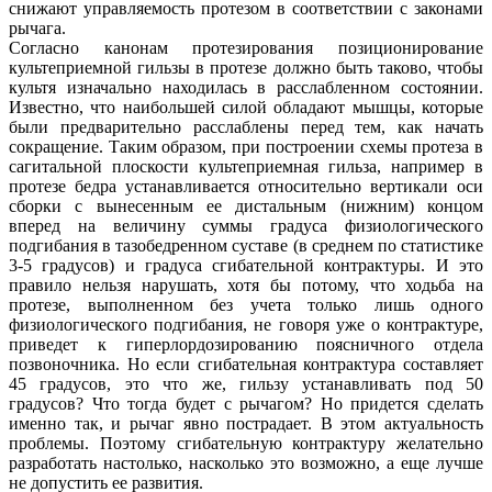
снижают управляемость протезом в соответствии с законами
рычага.
Согласно канонам протезирования позиционирование
культеприемной гильзы в протезе должно быть таково, чтобы
культя изначально находилась в расслабленном состоянии.
Известно, что наибольшей силой обладают мышцы, которые
были предварительно расслаблены перед тем, как начать
сокращение. Таким образом, при построении схемы протеза в
сагитальной плоскости культеприемная гильза, например в
протезе бедра устанавливается относительно вертикали оси
сборки с вынесенным ее дистальным (нижним) концом
вперед на величину суммы градуса физиологического
подгибания в тазобедренном суставе (в среднем по статистике
3-5 градусов) и градуса сгибательной контрактуры. И это
правило нельзя нарушать, хотя бы потому, что ходьба на
протезе, выполненном без учета только лишь одного
физиологического подгибания, не говоря уже о контрактуре,
приведет к гиперлордозированию поясничного отдела
позвоночника. Но если сгибательная контрактура составляет
45 градусов, это что же, гильзу устанавливать под 50
градусов? Что тогда будет с рычагом? Но придется сделать
именно так, и рычаг явно пострадает. В этом актуальность
проблемы. Поэтому сгибательную контрактуру желательно
разработать настолько, насколько это возможно, а еще лучше
не допустить ее развития.