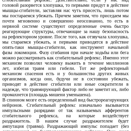
головой разорвется хлопушка, то первыми придут в действие
мышцы-сгибатели, заставляя нас чуть присесть, лишь потом
мы постараемся убежать. Причем заметим, что приседаем мы
почти мгновенно и совершенно неосознанно, то есть в
нервной системе существуют определенные очень быстро
реагирующие структуры, отвечающие за нашу безопасность
на рефлекторном уровне. После того, как отзвучала хлопушка,
мы стараемся убежать, и первыми приводятся в действие
опять-таки мышцы-сгибатели, как инструмент начальной
фазы локомоции. Фазу сгибания при начале ходьбы или бега
можно рассматривать как сгибательный рефлекс. Именно этот
механизм позволял человеку выжить в течение миллионов
лет, избегая травм или гибели. Тот же рефлекторный
механизм спасения есть и у большинства других живых
организмов, когда они, будучи не в состоянии убежать,
приводят в действие сгибатели или иные сократители в
надежде, что травмирующий фактор либо не заметит их, либо
промахнется (площадь мишени уменьшена).
В спинном мозге есть определенный вид быстрореагирующих
нейронов. Сгибательный рефлекс изначально вызывается
импульсными разрядами от так называемых афферентов
сгибательного рефлекса, на которые воздействует
раздражитель. В нашем случае раздражителем будет
ампутация (травма). Раздражающий импульс попадает (без