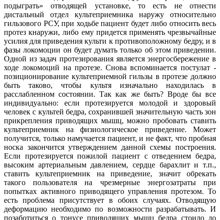
подыграть» отводящей установке, то есть не отнести
дистальный отдел культеприемника наружу относительно
гильзового РСУ, при ходьбе пациент будет либо относить весь
протез кнаружи, либо ему придется применять чрезвычайные
усилия для приведения культи к противоположному бедру, и в
фазы локомоции он будет думать только об этом приведении.
Одной из задач протезирования является энергосбережение в
ходе локомоций на протезе. Снова вспоминается постулат -
позиционирование культеприемной гильзы в протезе должно
быть таково, чтобы культя изначально находилась в
расслабленном состоянии. Так как же быть? Вроде бы все
индивидуально: если протезируется молодой и здоровый
человек с культей бедра, сохранившей значительную часть зон
прикрепления приводящих мышц, можно пробовать ставить
культеприемник на физиологическое приведение. Может
получится, только намучается пациент, и не факт, что пробная
носка закончится утверждением данной схемы построения.
Если протезируется пожилой пациент с отведением бедра,
высоким артериальным давлением, сердце барахлит и т.п.,
ставить культеприемник на приведение, значит обрекать
такого пользователя на чрезмерные энергозатраты при
попытках активного приводящего управления протезом. То
есть проблема присутствует в обоих случаях. Отводящую
деформацию необходимо по возможности разрабатывать. И
позаботиться о тонусе приводящих мышц бедра стоило до