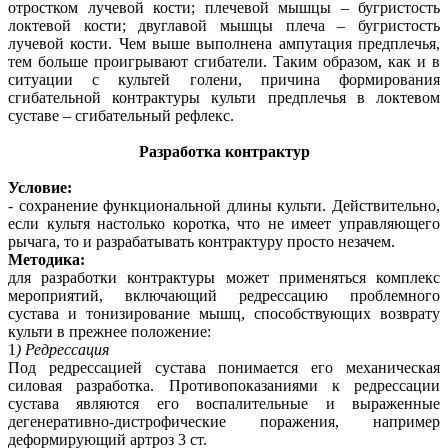
отростком лучевой кости; плечевой мышцы – бугристость
локтевой кости; двуглавой мышцы плеча – бугристость
лучевой кости. Чем выше выполнена ампутация предплечья,
тем больше проигрывают сгибатели. Таким образом, как и в
ситуации с культей голени, причина формирования
сгибательной контрактуры культи предплечья в локтевом
суставе – сгибательный рефлекс.
Разработка контрактур
Условие:
- сохранение функциональной длины культи. Действительно,
если культя настолько коротка, что не имеет управляющего
рычага, то и разрабатывать контрактуру просто незачем.
Методика:
для разработки контрактуры может применяться комплекс
мероприятий, включающий редрессацию проблемного
сустава и тонизирование мышц, способствующих возврату
культи в прежнее положение:
1
) Редрессация
Под редрессацией сустава понимается его механическая
силовая разработка. Противопоказаниями к редрессации
сустава являются его воспалительные и выраженные
дегенеративно-дистрофические поражения, например
деформирующий артроз 3 ст.