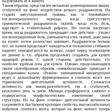
подтягивать ее к животу.
Таким образом, представлен механизм доминирования мышц-
сгибателей на фоне воздействия резкого раздражителя. На
стадиях ампутационной травмы, как и ближайшего
послеоперационного периода, когда присутствует
травматический раздражитель тканей, когда есть боль,
царствует и сгибательный рефлекс. Но потом наступает
время, когда раздражитель прекращает свое действие – уходит
послеоперационная боль, уменьшается отек тканей, даже рана
на культе почти полностью заживает. Раздражителя больше
нет, но культя продолжает находиться в положении сгибания:
пациент передвигается на коляске, сидит перед телевизором
на диване и т.п. образом продолжает создавать для культи
щадящий режим. С одной стороны, действительно, это
наиболее удобная поза для культи. Однако, продолжающаяся
таким своеобразным образом «иммобилизация» приводит к
гиподинамии культи. «Режим» уменьшенной миорецепции
ведет к дальнейшему формированию в спинном мозге зон
торможения двигательной активности. Снижается
активность, как мышц-разгибателей, так и сгибателей,
неуклонно день за днем. Мышцы атрофируются, слабеют и
подвергаются морфологическим изменениям своей
структуры. Но на фоне «спячки» двигательной активности
сохраняются быстрореагирующие свойства высоколабильных
нейронов спинного мозга, которые на фоне любого теперь