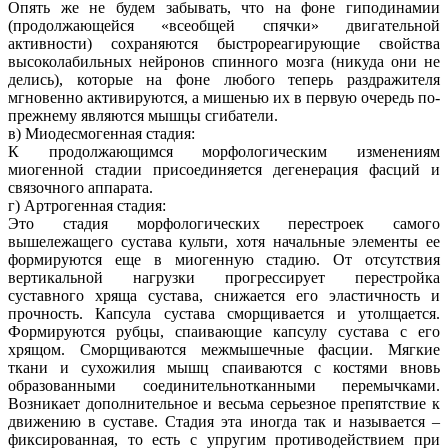
Опять же не будем забывать, что на фоне гиподинамии
(продолжающейся «всеобщей спячки» двигательной
активности) сохраняются быстрореагирующие свойства
высоколабильных нейронов спинного мозга (никуда они не
делись), которые на фоне любого теперь раздражителя
мгновенно активируются, а мишенью их в первую очередь по-
прежнему являются мышцы сгибатели.
в) Миодесмогенная стадия:
К продолжающимся морфологическим изменениям
миогенной стадии присоединяется дегенерация фасций и
связочного аппарата.
г) Артрогенная стадия:
Это стадия морфологических перестроек самого
вышележащего сустава культи, хотя начальные элементы ее
формируются еще в миогенную стадию. От отсутствия
вертикальной нагрузки прогрессирует перестройка
суставного хряща сустава, снижается его эластичность и
прочность. Капсула сустава сморщивается и утолщается.
Формируются рубцы, спаивающие капсулу сустава с его
хрящом. Сморщиваются межмышечные фасции. Мягкие
ткани и сухожилия мышц спаиваются с костями вновь
образованными соединительнотканными перемычками.
Возникает дополнительное и весьма серьезное препятствие к
движению в суставе. Стадия эта иногда так и называется –
фиксированная, то есть с упругим противодействием при