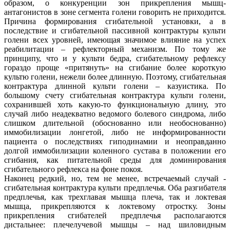
образом, о конкуренции зон прикрепления мышц-
антагонистов в зоне сегмента голени говорить не приходится.
Причина формирования сгибательной установки, а в
последствие и сгибательной пассивной контрактуры культи
голени всех уровней, имеющая значимое влияние на успех
реабилитации – рефлекторный механизм. По тому же
принципу, что и у культи бедра, сгибательному рефлексу
гораздо проще «притянуть» на сгибание более короткую
культю голени, нежели более длинную. Поэтому, сгибательная
контрактура длинной культи голени – казуистика. По
большому счету сгибательная контрактура культи голени,
сохранившей хоть какую-то функциональную длину, это
случай либо неадекватно ведомого болевого синдрома, либо
слишком длительной (обоснованно или необоснованно)
иммобилизации лонгетой, либо не информированности
пациента о последствиях гиподинамии и неоправданно
долгой иммобилизации коленного сустава в положении его
сгибания, как питательной среды для доминирования
сгибательного рефлекса на фоне покоя.
Наконец редкий, но, тем не менее, встречаемый случай -
сгибательная контрактура культи предплечья. Оба разгибателя
предплечья, как трехглавая мышца плеча, так и локтевая
мышца, прикрепляются к локтевому отростку. Зоны
прикрепления сгибателей предплечья располагаются
дистальнее: плечелучевой мышцы – над шиловидным