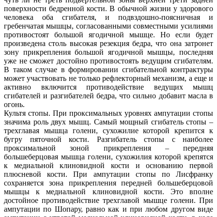
поверхности бедренной кости. В обычной жизни у здорового
человека оба сгибателя, и подвздошно-поясничная и
гребенчатая мышцы, согласованными совместными усилиями
противостоят большой ягодичной мышце. Но если будет
произведена столь высокая резекция бедра, что она затронет
зону прикрепления большой ягодичной мышцы, последняя
уже не сможет достойно противостоять ведущим сгибателям.
В таком случае в формировании сгибательной контрактуры
может участвовать не только рефлекторный механизм, а еще и
активно включится противодействие ведущих мышц
сгибателей и разгибателей бедра, что сильно добавит масла в
огонь.
Культя стопы. При проксимальных уровнях ампутации стопы
значима роль двух мышц. Самый мощный сгибатель стопы –
трехглавая мышца голени, сухожилие которой крепится к
бугру пяточной кости. Разгибатель стопы с наиболее
проксимальной зоной прикрепления – передняя
большеберцовая мышца голени, сухожилия которой крепятся
к медиальной клиновидной кости и основанию первой
плюсневой кости. При ампутации стопы по Лисфранку
сохраняется зона прикрепления передней большеберцовой
мышцы к медиальной клиновидной кости. Это вполне
достойное противодействие трехглавой мышце голени. При
ампутации по Шопару, равно как и при любом другом виде