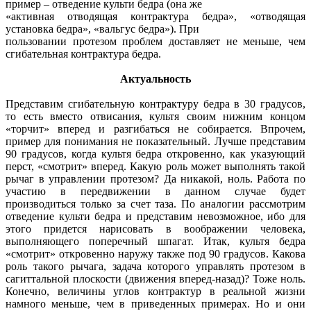
пример – отведение культи бедра (она же
«активная отводящая контрактура бедра», «отводящая
установка бедра», «вальгус бедра»). При
пользовании протезом проблем доставляет не меньше, чем
сгибательная контрактура бедра.
Актуальность
Представим сгибательную контрактуру бедра в 30 градусов,
то есть вместо отвисания, культя своим нижним концом
«торчит» вперед и разгибаться не собирается. Впрочем,
пример для понимания не показательный. Лучше представим
90 градусов, когда культя бедра откровенно, как указующий
перст, «смотрит» вперед. Какую роль может выполнять такой
рычаг в управлении протезом? Да никакой, ноль. Работа по
участию в передвижении в данном случае будет
производиться только за счет таза. По аналогии рассмотрим
отведение культи бедра и представим невозможное, ибо для
этого придется нарисовать в воображении человека,
выполняющего поперечный шпагат. Итак, культя бедра
«смотрит» откровенно наружу также под 90 градусов. Какова
роль такого рычага, задача которого управлять протезом в
сагиттальной плоскости (движения вперед-назад)? Тоже ноль.
Конечно, величины углов контрактур в реальной жизни
намного меньше, чем в приведенных примерах. Но и они