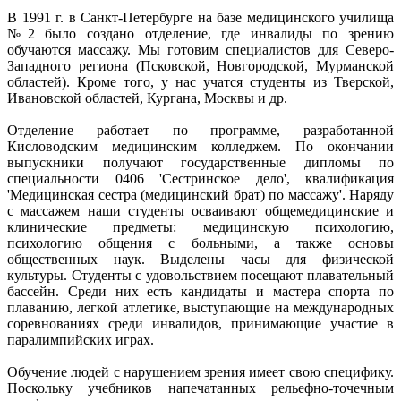
В 1991 г. в Санкт-Петербурге на базе медицинского училища
№2 было создано отделение, где инвалиды по зрению
обучаются массажу. Мы готовим специалистов для Северо-
Западного региона (Псковской, Новгородской, Мурманской
областей). Кроме того, у нас учатся студенты из Тверской,
Ивановской областей, Кургана, Москвы и др.
Отделение работает по программе, разработанной
Кисловодским медицинским колледжем. По окончании
выпускники получают государственные дипломы по
специальности 0406 'Сестринское дело', квалификация
'Медицинская сестра (медицинский брат) по массажу'. Наряду
с массажем наши студенты осваивают общемедицинские и
клинические предметы: медицинскую психологию,
психологию общения с больными, а также основы
общественных наук. Выделены часы для физической
культуры. Студенты с удовольствием посещают плавательный
бассейн. Среди них есть кандидаты и мастера спорта по
плаванию, легкой атлетике, выступающие на международных
соревнованиях среди инвалидов, принимающие участие в
паралимпийских играх.
Обучение людей с нарушением зрения имеет свою специфику.
Поскольку учебников напечатанных рельефно-точечным