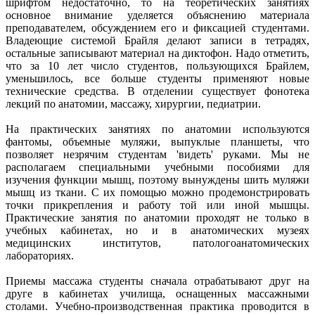
шрифтом недостаточно, то на теоретических занятиях
основное внимание уделяется объяснению материала
преподавателем, обсуждением его и фиксацией студентами.
Владеющие системой Брайля делают записи в тетрадях,
остальные записывают материал на диктофон. Надо отметить,
что за 10 лет число студентов, пользующихся Брайлем,
уменьшилось, все больше студенты применяют новые
технические средства. В отделении существует фонотека
лекций по анатомии, массажу, хирургии, педиатрии.
На практических занятиях по анатомии используются
фантомы, объемные муляжи, выпуклые планшеты, что
позволяет незрячим студентам 'видеть' руками. Мы не
располагаем специальными учебными пособиями для
изучения функции мышц, поэтому вынуждены шить муляжи
мышц из ткани. С их помощью можно продемонстрировать
точки прикрепления и работу той или иной мышцы.
Практические занятия по анатомии проходят не только в
учебных кабинетах, но и в анатомических музеях
медицинских институтов, патологоанатомических
лабораториях.
Приемы массажа студенты сначала отрабатывают друг на
друге в кабинетах училища, оснащенных массажными
столами. Учебно-производственная практика проводится в