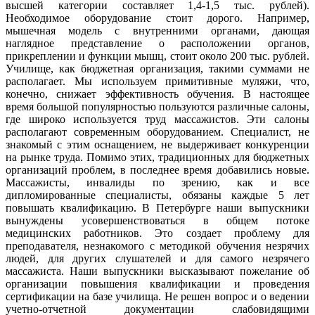
высшей категории составляет 1,4-1,5 тыс. рублей).
Необходимое оборудование стоит дорого. Например,
мышечная модель с внутренними органами, дающая
наглядное представление о расположении органов,
прикреплении и функции мышц, стоит около 200 тыс. рублей.
Училище, как бюджетная организация, такими суммами не
располагает. Мы используем примитивные муляжи, что,
конечно, снижает эффективность обучения. В настоящее
время большой популярностью пользуются различные салоны,
где широко используется труд массажистов. Эти салоны
располагают современным оборудованием. Специалист, не
знакомый с этим оснащением, не выдерживает конкуренции
на рынке труда. Помимо этих, традиционных для бюджетных
организаций проблем, в последнее время добавились новые.
Массажисты, инвалиды по зрению, как и все
дипломированные специалисты, обязаны каждые 5 лет
повышать квалификацию. В Петербурге наши выпускники
вынуждены усовершенствоваться в общем потоке
медицинских работников. Это создает проблему для
преподавателя, незнакомого с методикой обучения незрячих
людей, для других слушателей и для самого незрячего
массажиста. Наши выпускники высказывают пожелание об
организации повышения квалификации и проведения
сертификации на базе училища. Не решен вопрос и о ведении
учетно-отчетной документации слабовидящими