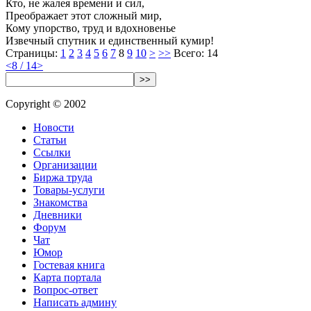
Кто, не жалея времени и сил,
Преображает этот сложный мир,
Кому упорство, труд и вдохновенье
Извечный спутник и единственный кумир!
Страницы:
1
2
3
4
5
6
7
8
9
10
>
>>
Всего: 14
<
8 / 14
>
>>
Copyright © 2002
Новости
Статьи
Ссылки
Организации
Биржа труда
Товары-услуги
Знакомства
Дневники
Форум
Чат
Юмор
Гостевая книга
Карта портала
Вопрос-ответ
Написать админу