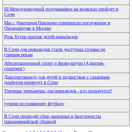
III Международный полумарафон на колясках пройдет в
Сочи
Мы с Дмитрием Павленко совершили погружение в
Океанариуме в Москве
Роза Хутор против детей-инвалидов
В Сочи для инвалидов стали доступны сплавы по
горным рекам
Абилитационный спорт и физкультура (Адаптив-
спортинг)
Диаспартакиаду для детей и подростков с сахарным
диабетом проведут в Сочи
Уличные тренажеры для инвалидов - кто пользуется?
турнир по пляжному футболу
В Сочи проводят сбор лыжники и биатлонисты
паралимпийской сборной