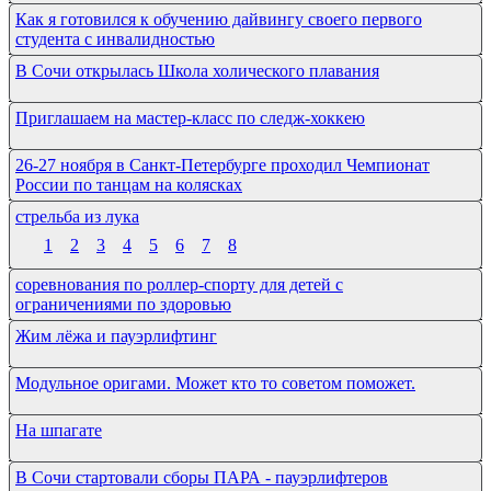
Как я готовился к обучению дайвингу своего первого
студента с инвалидностью
В Сочи открылась Школа холического плавания
Приглашаем на мастер-класс по следж-хоккею
26-27 ноября в Санкт-Петербурге проходил Чемпионат
России по танцам на колясках
стрельба из лука
1
2
3
4
5
6
7
8
соревнования по роллер-спорту для детей с
ограничениями по здоровью
Жим лёжа и пауэрлифтинг
Модульное оригами. Может кто то советом поможет.
На шпагате
В Сочи стартовали сборы ПАРА - пауэрлифтеров