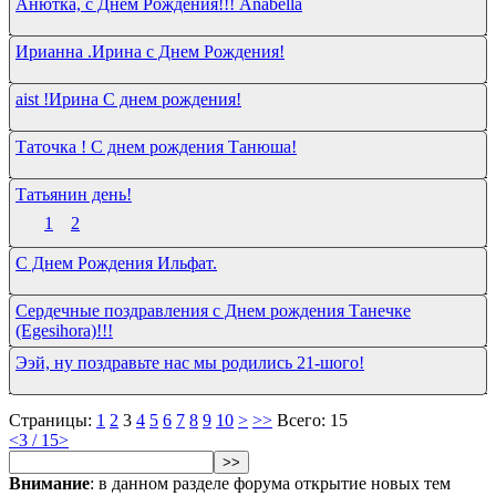
Анютка, с Днём Рождения!!! Anabella
Ирианна .Ирина с Днем Рождения!
aist !Ирина С днем рождения!
Таточка ! С днем рождения Танюша!
Татьянин день!
1
2
С Днем Рождения Ильфат.
Сердечные поздравления с Днем рождения Танечке
(Egesihora)!!!
Ээй, ну поздравьте нас мы родились 21-шого!
Страницы:
1
2
3
4
5
6
7
8
9
10
>
>>
Всего: 15
<
3 / 15
>
>>
Внимание
: в данном разделе форума открытие новых тем