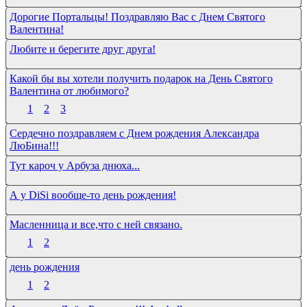
Дорогие Портальцы! Поздравляю Вас с Днем Святого
Валентина!
Любите и берегите друг друга!
Какой бы вы хотели получить подарок на День Святого
Валентина от любимого?
1
2
3
Сердечно поздравляем с Днем рождения Александра
ЛюБина!!!
Тут кароч у Арбуза днюха...
А у DiSi вообще-то день рождения!
Масленница и все,что с ней связано.
1
2
день рождения
1
2