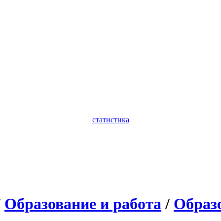
статистика
/
Образование и работа
/
Образ