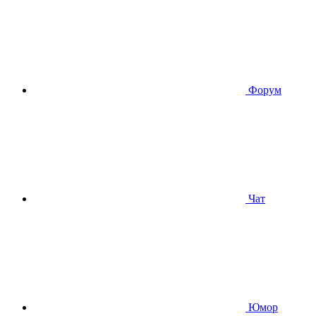
Форум
Чат
Юмор