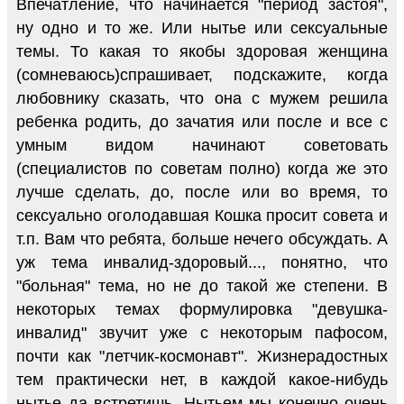
Впечатление, что начинается "период застоя",
ну одно и то же. Или нытье или сексуальные
темы. То какая то якобы здоровая женщина
(сомневаюсь)спрашивает, подскажите, когда
любовнику сказать, что она с мужем решила
ребенка родить, до зачатия или после и все с
умным видом начинают советовать
(специалистов по советам полно) когда же это
лучше сделать, до, после или во время, то
сексуально оголодавшая Кошка просит совета и
т.п. Вам что ребята, больше нечего обсуждать. А
уж тема инвалид-здоровый..., понятно, что
"больная" тема, но не до такой же степени. В
некоторых темах формулировка "девушка-
инвалид" звучит уже с некоторым пафосом,
почти как "летчик-космонавт". Жизнерадостных
тем практически нет, в каждой какое-нибудь
нытье да встретишь. Нытьем мы конечно очень