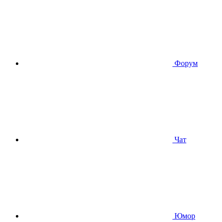
Форум
Чат
Юмор