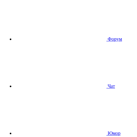
Форум
Чат
Юмор