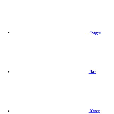
Форум
Чат
Юмор