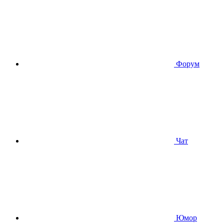
Форум
Чат
Юмор