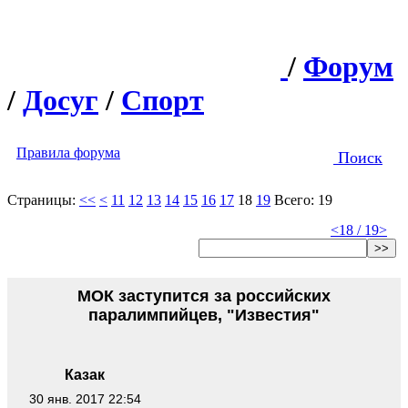
/
Форум
/
Досуг
/
Спорт
Правила форума
Поиск
Страницы:
<<
<
11
12
13
14
15
16
17
18
19
Всего: 19
<
18 / 19
>
>>
МОК заступится за российских
паралимпийцев, "Известия"
Казак
30 янв. 2017 22:54