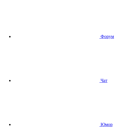
Форум
Чат
Юмор