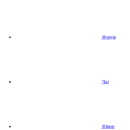
Форум
Чат
Юмор