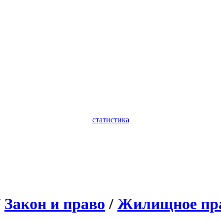
статистика
/
Закон и право
/
Жилищное пр