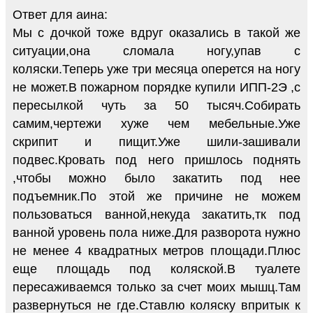
Ответ для аина:
Мы с дочкой тоже вдруг оказались в такой же
ситуации,она сломала ногу,упав с
коляски.Теперь уже три месяца оперется на ногу
не может.В пожарном порядке купили ИПП-2Э ,c
пересылкой чуть за 50 тысяч.Собирать
самим,чертежи хуже чем мебельные.Уже
скрипит и пищит.Уже шили-зашивали
подвес.Кровать под него пришлось поднять
,чтобы можно было закатить под нее
подъемник.По этой же причине не можем
пользоваться ванной,некуда закатить,тк под
ванной уровень пола ниже.Для разворота нужно
не менее 4 квадратных метров площади.Плюс
еще площадь под коляской.В туалете
пересаживаемся только за счет моих мышц.Там
развернуться не где.Ставлю коляску впритык к