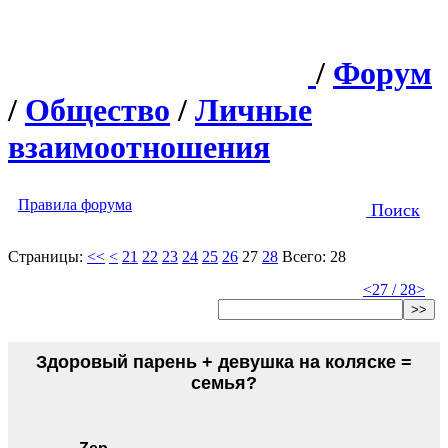
/
Форум
/
Общество
/
Личные
взаимоотношения
Правила форума
Поиск
Страницы:
<<
<
21
22
23
24
25
26
27
28
Всего: 28
<
27 / 28
>
>>
Здоровый парень + девушка на коляске =
семья?