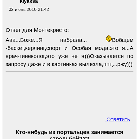
klyaksa
02 июнь 2010 21:42
Ответ для Монтекристо:
Ааа...Боже...Я набрала...
Вобщем
-баскет,керлинг,спорт и Особая мода,это я...А
врач-гинеколог,это уже не я)))Оказывается по
запросу даже и в картинках вылезла,ппц...ржу)))
Ответить
Кто-нибудь из портальцев занимается
стрельбой???