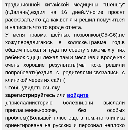
традиционной китайской медицины "Шеньгу"
(г.Далянь),ездил на 16 дней.Многие просят
рассказать,что да как,вот я и решил помучиться
и написать что то вроде отчета.
У меня травма шейных позвонков(C5-C6),не
хожу,передвигаюсь в коляске.Травме год.в
общем поехал я туда по совету знакомых.у них
ребенок с ДЦП лежал там 8 месяцев и вроде как
очень хорошие результаты)мы тоже решили
попробовать)ездил с родителями.связались с
клиникой через их сайт (
Чтобы увидеть ссылку
зарегистрируйтесь
или
войдите
),прислалиисторию болезни,они выслали
приглашение.короче, без особых
проблем))Большой плюс еще в том,что клиника
ориентирована на русских и персонал неплохо