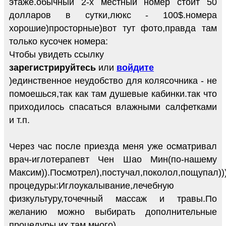
этаже.обычный 2-х местный номер стоит 50
долларов в сутки,люкс - 100$.номера
хорошие)просторные)вот тут фото,правда там
только кусочек номера:
Чтобы увидеть ссылку
зарегистрируйтесь
или
войдите
)единственное неудобство для колясочника - не
помоешься,так как там душевые кабинки.так что
приходилось спасаться влажными салфетками
и т.п.
Через час после приезда меня уже осматривал
врач-иглотерапевт Чен Шао Мин(по-нашему
Максим)).Посмотрел),постучал,поколол,пощупал))
процедуры:Иглоукалывание,лечебную
физкультуру,точечный массаж и травы.По
желанию можно выбирать дополнительные
процедуры,их там много)