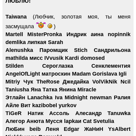
ЛЮБЛЮ!
Taiwana
(Любчик, золотая моя, ты меня
засмущала
)
Martell MisterPronka Индрик аина nopinnik
demlika липкая Sarah
Alenushka Паромщик Stich Сандрильона
mathilda мисс IVvusik Kardi domosed
Stilden Сероглазка Сенклементия
AngelOfLight матроскин Madam Gorislava Igli
Mitriy Чук TheRose Джедайка VolVikNik Ncil
Taniusha Яна Татка Янина Miracle
Этлайн Lanachka Iva Midnight newman Ралия
Айле Вит kazibobel yurkov
TiGeR Натик Ассоль Алесандр Tanuwka
Алегор Анюта Мусся lapkaи Cat Svetulia
ЛюБин beib Леня Еdgar ЖаНиН YsAlbert