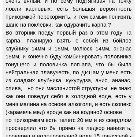
очень вялый, и по сему подтягивая на точку
ловли карповых, есть большая вероятность
прикормкой перекормить, и тем самым понизить
шанс на поклёвки, как одурачить карпа ?
Во вторник поеду первый раз в этом году на
карпа, планирую взять с собой из бойлов
клубнику 14мм и 16мм, молюск 14мм, ананас
15мм, и конечно буду комбинировать половинка
тонущего и половинка поп-апа, что бы была
нейтральная плавучесть, по ДИПам у меня есть
из сладких клубника, кукурудза, анис, ананас,
слива, - но они маслянистой структуры -не знаю
как они поведут себя в холодной воде, есть у
меня малина на основе алкоголя, и есть скопекс
(карамель мед) вроде как на водяной основе
по прикормкам есть пелетс 20 мм я их свердлом
просверлил что бы прямо на ледкор нанизить,
проверил в водопроводной воде 15 градусной -