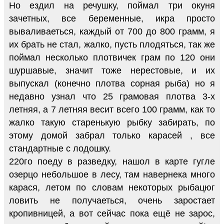
Но ездил на речушку, поймал три окуня
зачетных, все беременные, икра просто
вываливаеться, каждый от 700 до 800 грамм, я
их брать не стал, жалко, пусть плодяться, так же
поймал несколько плотвичек грам по 120 они
шуршавые, значит тоже нерестовые, и их
выпускал (конечно плотва сорная рыба) но я
недавно узнал что 25 грамовая плотва 3-х
летняя, а 7 летняя весит всего 100 грамм, как то
жалко такую старенькую рыбку забирать, по
этому домой забрал только карасей , все
стандартные с лодошку.
220го поеду в разведку, нашол в карте гугле
озерцо небольшое в лесу, там навернека много
карася, летом по словам некоторых рыбацюг
ловить не получаеться, очень заростает
кропивницей, а вот сейчас пока ещё не зарос,