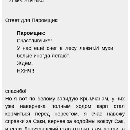
21 апр. 2009 00:41
Ответ для Паромщик:
Паромщик:
Счастливчик!!!
У нас ещё снег в лесу лежит.И мухи
белые иногда летают.
Ждём.
НХНЧ!!
спасибо!
Но я вот по белому завидую Крымчанам, у них
уже навернека полным ходом карп стал
кормиться перед нерестом, я счас навожу
справки за Саки, вернее за водоймы вокруг Сак,
и если Донузлавский став открыт для ловли, а