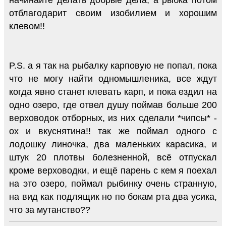
начинайте делать добрые дела, а рыбка потом
отблагодарит своим изобилием и хорошим
клевом!!
P.S. а я так на рыбалку карповую не попал, пока
что не могу найти одномышленика, все ждут
когда явно станет клевать карп, и пока ездил на
одно озеро, где отвел душу поймав больше 200
верховодок отборных, из них сделали *чипсы* -
ох и вкуснятина!! так же поймал одного с
лодошку линочка, два маленьких карасика, и
штук 20 плотвы болезненной, всё отпускал
кроме верховодки, и ещё парень с кем я поехал
на это озеро, поймал рыбинку очень странную,
на вид как подлящик но по бокам рта два усика,
что за мутанство??