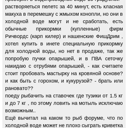
растворяеться пелетс за 40 минут, есть класная
макуха в перемешку с жмыхом конопли, но они в
холодной воде могут и не сработать, есть
обычные прикормки (купленные) фирм
Ричвордс (карп килер) и нашенские ФишДрим ,
хотел купить в инете специальную прикормку
для холодной воды, но нет в продаже, так же
попробую пучки опарышей, и в ПВА сеточку
накидаю с отрубями опарышей, - как считаете
стоит пробовать мастырку на кровяной основе?
и как быть с горохом, и кукурузой? - брать или
рановато??
поеду рыбачить на ставочек где тузики от 1.5 кг
и до 7 кг , по этому ловить на мотыль исключаю
возможным..
Ещё вычитал на каком то рыб форуме, что по
холодной воде может не плохо сыграть криветка